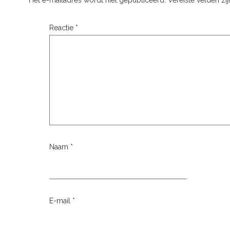
Het e-mailadres wordt niet gepubliceerd.
Vereiste velden z
Reactie
*
Naam
*
E-mail
*