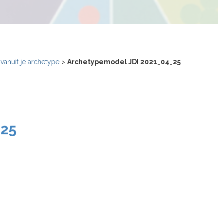
anuit je archetype
>
Archetypemodel JDI 2021_04_25
_25