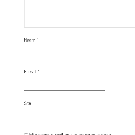
Naam
*
E-mail
*
Site
Mijn naam, e-mail en site bewaren in deze