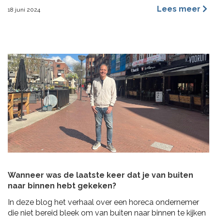
een merkidentiteit, maar ze benaderen dit vanuit
Lees meer
18 juni 2024
verschillende invalshoeken. In deze blog benoem ik de
belangrijkste redenen waarom ik ervan overtuigd ben
dat archetypes een dynamischer en inspirerender
hulpmiddel is dan […]
Wanneer was de laatste keer dat je van buiten
naar binnen hebt gekeken?
In deze blog het verhaal over een horeca ondernemer
die niet bereid bleek om van buiten naar binnen te kijken