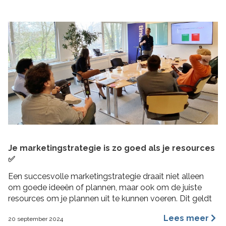
Je marketingstrategie is zo goed als je resources
✅
Een succesvolle marketingstrategie draait niet alleen
om goede ideeën of plannen, maar ook om de juiste
resources om je plannen uit te kunnen voeren. Dit geldt
vooral voor MKB bedrijven, waar middelen beperkt
Lees meer
20 september 2024
kunnen zijn en efficiëntie cruciaal is. In deze blogpost 4