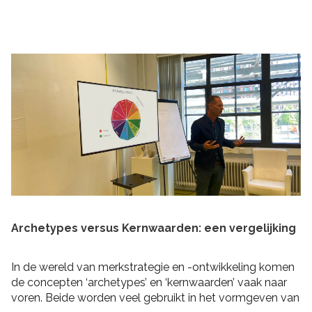
praktische tips om rekening mee te houden bij het
schrijven van je plan en de realisatie daarvan. Zo heb je
niet alleen een goed plan, maar kun je ook de belofte
intern maken dat je dit gaat waarmaken!
Archetypes versus Kernwaarden: een vergelijking
In de wereld van merkstrategie en -ontwikkeling komen
de concepten ‘archetypes’ en ‘kernwaarden’ vaak naar
voren. Beide worden veel gebruikt in het vormgeven van