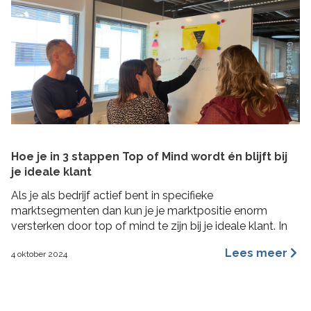
Hoe je in 3 stappen Top of Mind wordt én blijft bij
je ideale klant
Als je als bedrijf actief bent in specifieke
marktsegmenten dan kun je je marktpositie enorm
versterken door top of mind te zijn bij je ideale klant. In
deze blog lees je hoe je in 3 concrete stappen een Top
Lees meer
4 oktober 2024
of Mind positie kunt veroveren bij je ideale klant met de
Impactformule.