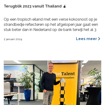
Terugblik 2023 vanuit Thailand 🧉
Op een tropisch eiland met een verse kokosnoot op je
strandbedje reflecteren op het afgelopen jaar gaat een
stuk beter dan in Nederland op de bank terwijl het al 3
maanden aan het regenen is. 2023 was voor mij een heel
Lees meer
2 januari 2024
fijn jaar aan rijke ervaringen, nieuwe inzichten, verbinding
en verdieping. Hoogtepunten 2023 Wat bijzondere […]