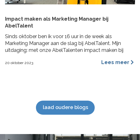
Impact maken als Marketing Manager bij
AbelTalent
Sinds oktober ben ik voor 16 uur in de week als
Marketing Manager aan de slag bij AbelTalent. Mijn
uitdaging: met onze AbelTalenten impact maken bij
opdrachtgevers in de fysieke leefomgeving. Ik ga me
Lees meer
20 oktober 2023
voornamelijk bezig houden met branding, content
marketing, recruitment marketing, account based
marketing en SEO van de website. De beste stuurlui
staan […]
laad oudere blogs
';