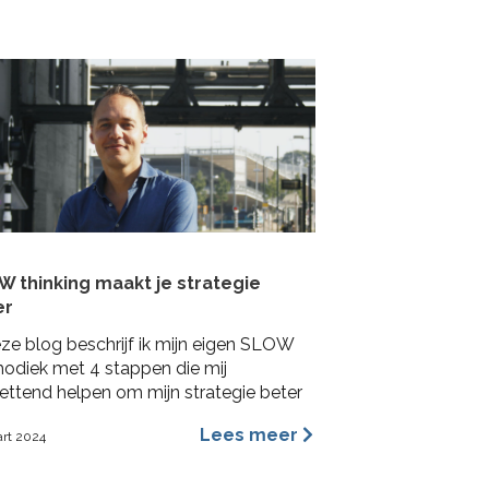
lshoeken. In deze blog benoem ik de
ngrijkste redenen waarom ik ervan
tuigd ben dat archetypes een
mischer en inspirerender hulpmiddel is
…]
 thinking maakt je strategie
er
eze blog beschrijf ik mijn eigen SLOW
odiek met 4 stappen die mij
ettend helpen om mijn strategie beter
aken.
Lees meer
art 2024