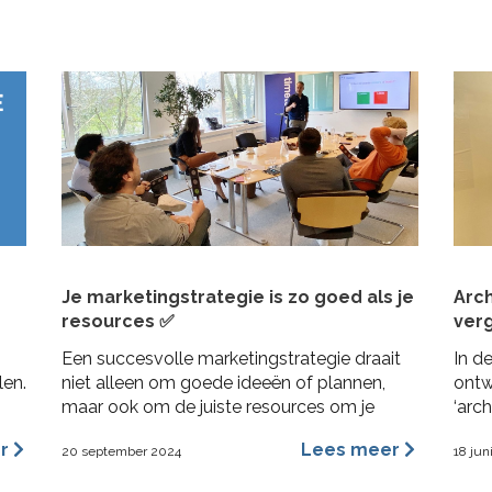
de I
Je marketingstrategie is zo goed als je
Arc
resources ✅
verg
Een succesvolle marketingstrategie draait
In d
len.
niet alleen om goede ideeën of plannen,
ontw
maar ook om de juiste resources om je
‘arc
plannen uit te kunnen voeren. Dit geldt
vore
er
Lees meer
20 september 2024
18 jun
vooral voor MKB bedrijven, waar middelen
vorm
beperkt kunnen zijn en efficiëntie cruciaal is.
bena