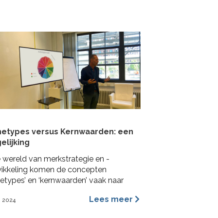
mpactformule.
hetypes versus Kernwaarden: een
elijking
e wereld van merkstrategie en -
ikkeling komen de concepten
hetypes’ en ‘kernwaarden’ vaak naar
n. Beide worden veel gebruikt in het
Lees meer
i 2024
geven van een merkidentiteit, maar ze
deren dit vanuit verschillende