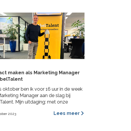
act maken als Marketing Manager
AbelTalent
s oktober ben ik voor 16 uur in de week
Marketing Manager aan de slag bij
Talent. Mijn uitdaging: met onze
Talenten impact maken bij
Lees meer
tober 2023
achtgevers in de fysieke leefomgeving.
a me voornamelijk bezig houden met
ding, content marketing, recruitment