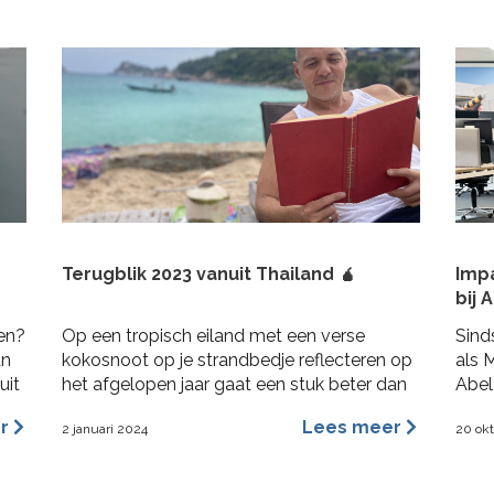
Terugblik 2023 vanuit Thailand 🧉
Imp
bij 
ren?
Op een tropisch eiland met een verse
Sind
an
kokosnoot op je strandbedje reflecteren op
als 
uit
het afgelopen jaar gaat een stuk beter dan
Abel
in Nederland op de bank terwijl het al 3
Abel
er
Lees meer
2 januari 2024
20 ok
maanden aan het regenen is. 2023 was voor
opdr
mij een heel fijn jaar aan rijke ervaringen,
Ik g
nieuwe inzichten, verbinding en verdieping.
bran