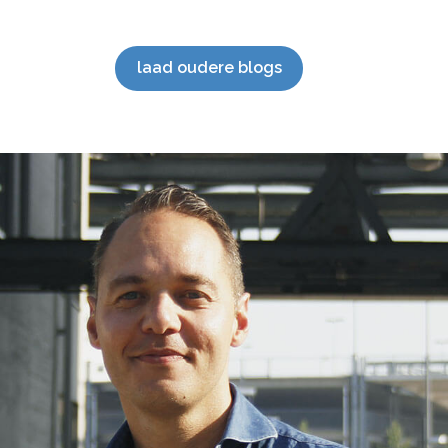
Hoogtepunten 2023 Wat bijzondere […]
mark
SEO 
staan
laad oudere blogs