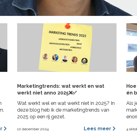
Marketingtrends: wat werkt en wat
Hoe 
werkt niet anno 2025❌✅
én b
n
Wat werkt wel en wat werkt niet in 2025? In
Als j
m.
deze blog heb ik de marketingtrends van
mark
2025 op een rij gezet.
enor
bij j
er
Lees meer
10 december 2024
4 okto
in 3
posit