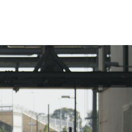
eting, account based marketing en
van de website. De beste stuurlui
 […]