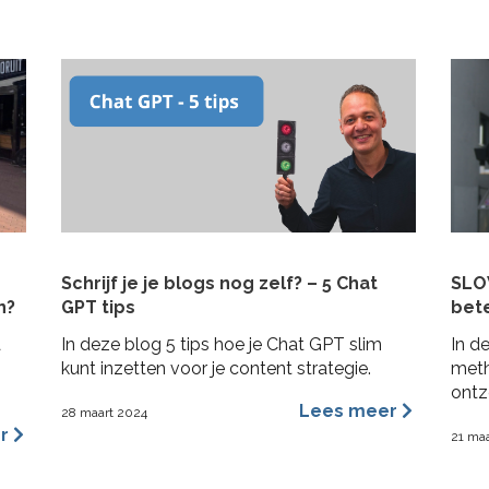
In deze blogpost 4 praktische tips om
inva
rekening mee te houden bij het schrijven
bela
van je plan en de realisatie daarvan. Zo heb
over
je niet alleen een goed plan, maar kun je ook
dyna
de belofte intern maken dat je dit gaat
dan [
waarmaken!
Schrijf je je blogs nog zelf? – 5 Chat
SLOW
n?
GPT tips
bet
a
In deze blog 5 tips hoe je Chat GPT slim
In d
n
kunt inzetten voor je content strategie.
meth
ontz
Lees meer
28 maart 2024
te m
er
21 ma