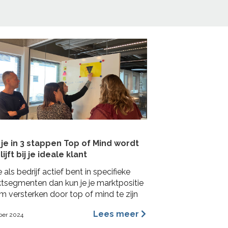
je in 3 stappen Top of Mind wordt
lijft bij je ideale klant
e als bedrijf actief bent in specifieke
tsegmenten dan kun je je marktpositie
m versterken door top of mind te zijn
e ideale klant. In deze blog lees je hoe je
Lees meer
ber 2024
 concrete stappen een Top of Mind
ie kunt veroveren bij je ideale klant met