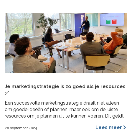
Je marketingstrategie is zo goed als je resources
✅
Een succesvolle marketingstrategie draait niet alleen
om goede ideeën of plannen, maar ook om de juiste
resources om je plannen uit te kunnen voeren. Dit geldt
vooral voor MKB bedrijven, waar middelen beperkt
Lees meer
20 september 2024
kunnen zijn en efficiëntie cruciaal is. In deze blogpost 4