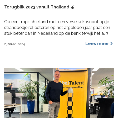
Terugblik 2023 vanuit Thailand 🧉
Op een tropisch eiland met een verse kokosnoot op je
strandbedje reflecteren op het afgelopen jaar gaat een
stuk beter dan in Nederland op de bank terwijl het al 3
maanden aan het regenen is. 2023 was voor mij een heel
Lees meer
2 januari 2024
fijn jaar aan rijke ervaringen, nieuwe inzichten, verbinding
en verdieping. Hoogtepunten 2023 Wat bijzondere […]