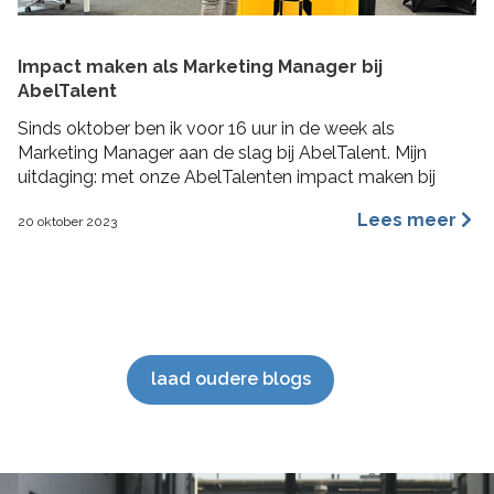
Impact maken als Marketing Manager bij
AbelTalent
Sinds oktober ben ik voor 16 uur in de week als
Marketing Manager aan de slag bij AbelTalent. Mijn
uitdaging: met onze AbelTalenten impact maken bij
opdrachtgevers in de fysieke leefomgeving. Ik ga me
Lees meer
20 oktober 2023
voornamelijk bezig houden met branding, content
marketing, recruitment marketing, account based
marketing en SEO van de website. De beste stuurlui
staan […]
laad oudere blogs
';