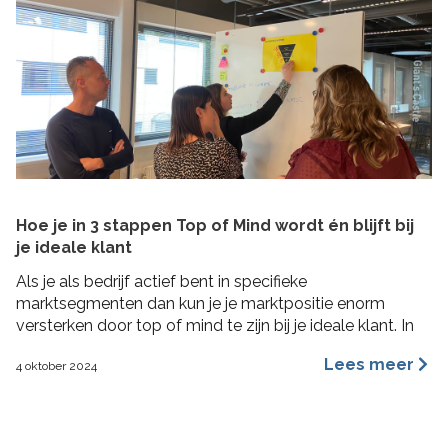
Hoe je in 3 stappen Top of Mind wordt én blijft bij
je ideale klant
Als je als bedrijf actief bent in specifieke
marktsegmenten dan kun je je marktpositie enorm
versterken door top of mind te zijn bij je ideale klant. In
deze blog lees je hoe je in 3 concrete stappen een Top
Lees meer
4 oktober 2024
of Mind positie kunt veroveren bij je ideale klant met de
Impactformule.