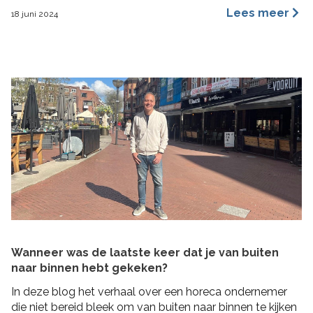
een merkidentiteit, maar ze benaderen dit vanuit
Lees meer
18 juni 2024
verschillende invalshoeken. In deze blog benoem ik de
belangrijkste redenen waarom ik ervan overtuigd ben
dat archetypes een dynamischer en inspirerender
hulpmiddel is dan […]
Wanneer was de laatste keer dat je van buiten
naar binnen hebt gekeken?
In deze blog het verhaal over een horeca ondernemer
die niet bereid bleek om van buiten naar binnen te kijken