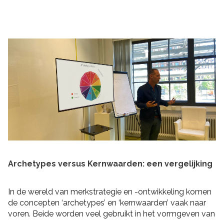
praktische tips om rekening mee te houden bij het
schrijven van je plan en de realisatie daarvan. Zo heb je
niet alleen een goed plan, maar kun je ook de belofte
intern maken dat je dit gaat waarmaken!
Archetypes versus Kernwaarden: een vergelijking
In de wereld van merkstrategie en -ontwikkeling komen
de concepten ‘archetypes’ en ‘kernwaarden’ vaak naar
voren. Beide worden veel gebruikt in het vormgeven van