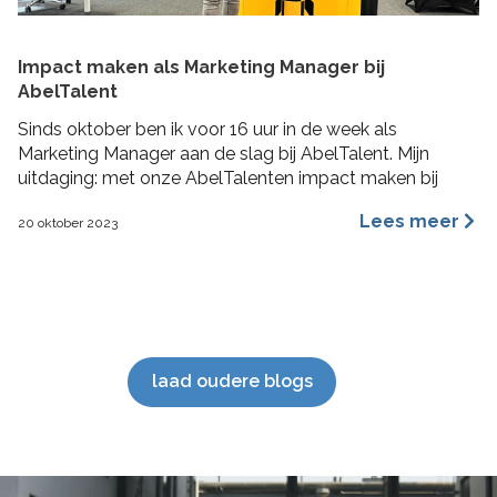
Impact maken als Marketing Manager bij
AbelTalent
Sinds oktober ben ik voor 16 uur in de week als
Marketing Manager aan de slag bij AbelTalent. Mijn
uitdaging: met onze AbelTalenten impact maken bij
opdrachtgevers in de fysieke leefomgeving. Ik ga me
Lees meer
20 oktober 2023
voornamelijk bezig houden met branding, content
marketing, recruitment marketing, account based
marketing en SEO van de website. De beste stuurlui
staan […]
laad oudere blogs
';