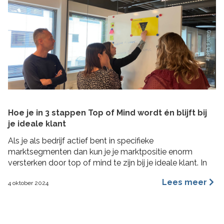
Hoe je in 3 stappen Top of Mind wordt én blijft bij
je ideale klant
Als je als bedrijf actief bent in specifieke
marktsegmenten dan kun je je marktpositie enorm
versterken door top of mind te zijn bij je ideale klant. In
deze blog lees je hoe je in 3 concrete stappen een Top
Lees meer
4 oktober 2024
of Mind positie kunt veroveren bij je ideale klant met de
Impactformule.