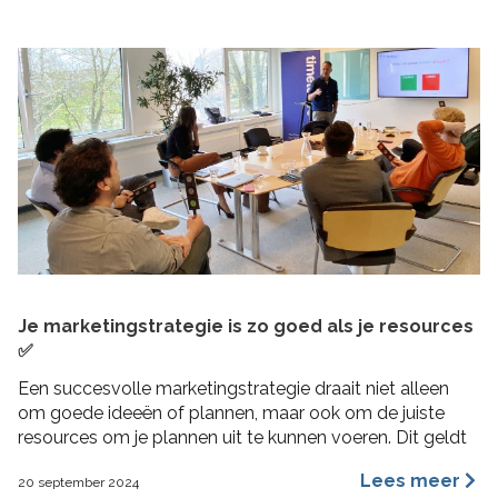
Je marketingstrategie is zo goed als je resources
✅
Een succesvolle marketingstrategie draait niet alleen
om goede ideeën of plannen, maar ook om de juiste
resources om je plannen uit te kunnen voeren. Dit geldt
vooral voor MKB bedrijven, waar middelen beperkt
Lees meer
20 september 2024
kunnen zijn en efficiëntie cruciaal is. In deze blogpost 4