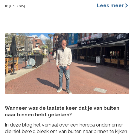
een merkidentiteit, maar ze benaderen dit vanuit
Lees meer
18 juni 2024
verschillende invalshoeken. In deze blog benoem ik de
belangrijkste redenen waarom ik ervan overtuigd ben
dat archetypes een dynamischer en inspirerender
hulpmiddel is dan […]
Wanneer was de laatste keer dat je van buiten
naar binnen hebt gekeken?
In deze blog het verhaal over een horeca ondernemer
die niet bereid bleek om van buiten naar binnen te kijken