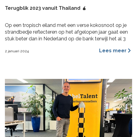
Terugblik 2023 vanuit Thailand 🧉
Op een tropisch eiland met een verse kokosnoot op je
strandbedje reflecteren op het afgelopen jaar gaat een
stuk beter dan in Nederland op de bank terwijl het al 3
maanden aan het regenen is. 2023 was voor mij een heel
Lees meer
2 januari 2024
fijn jaar aan rijke ervaringen, nieuwe inzichten, verbinding
en verdieping. Hoogtepunten 2023 Wat bijzondere […]