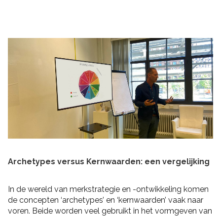
praktische tips om rekening mee te houden bij het
schrijven van je plan en de realisatie daarvan. Zo heb je
niet alleen een goed plan, maar kun je ook de belofte
intern maken dat je dit gaat waarmaken!
Archetypes versus Kernwaarden: een vergelijking
In de wereld van merkstrategie en -ontwikkeling komen
de concepten ‘archetypes’ en ‘kernwaarden’ vaak naar
voren. Beide worden veel gebruikt in het vormgeven van