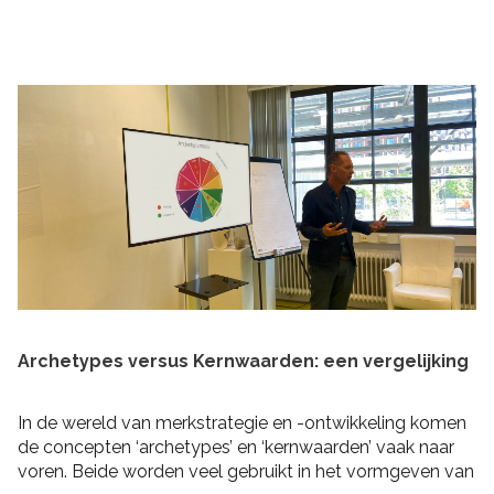
praktische tips om rekening mee te houden bij het
schrijven van je plan en de realisatie daarvan. Zo heb je
niet alleen een goed plan, maar kun je ook de belofte
intern maken dat je dit gaat waarmaken!
Archetypes versus Kernwaarden: een vergelijking
In de wereld van merkstrategie en -ontwikkeling komen
de concepten ‘archetypes’ en ‘kernwaarden’ vaak naar
voren. Beide worden veel gebruikt in het vormgeven van