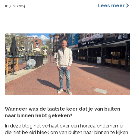
een merkidentiteit, maar ze benaderen dit vanuit
Lees meer
18 juni 2024
verschillende invalshoeken. In deze blog benoem ik de
belangrijkste redenen waarom ik ervan overtuigd ben
dat archetypes een dynamischer en inspirerender
hulpmiddel is dan […]
Wanneer was de laatste keer dat je van buiten
naar binnen hebt gekeken?
In deze blog het verhaal over een horeca ondernemer
die niet bereid bleek om van buiten naar binnen te kijken