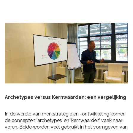
praktische tips om rekening mee te houden bij het
schrijven van je plan en de realisatie daarvan. Zo heb je
niet alleen een goed plan, maar kun je ook de belofte
intern maken dat je dit gaat waarmaken!
Archetypes versus Kernwaarden: een vergelijking
In de wereld van merkstrategie en -ontwikkeling komen
de concepten ‘archetypes’ en ‘kernwaarden’ vaak naar
voren. Beide worden veel gebruikt in het vormgeven van