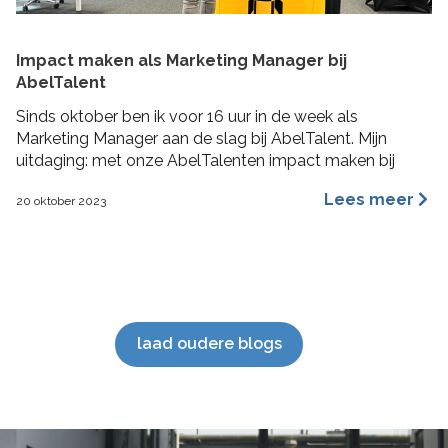
Impact maken als Marketing Manager bij
AbelTalent
Sinds oktober ben ik voor 16 uur in de week als
Marketing Manager aan de slag bij AbelTalent. Mijn
uitdaging: met onze AbelTalenten impact maken bij
opdrachtgevers in de fysieke leefomgeving. Ik ga me
Lees meer
20 oktober 2023
voornamelijk bezig houden met branding, content
marketing, recruitment marketing, account based
marketing en SEO van de website. De beste stuurlui
staan […]
laad oudere blogs
';