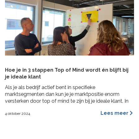
Hoe je in 3 stappen Top of Mind wordt én blijft bij
je ideale klant
Als je als bedrijf actief bent in specifieke
marktsegmenten dan kun je je marktpositie enorm
versterken door top of mind te zijn bij je ideale klant. In
deze blog lees je hoe je in 3 concrete stappen een Top
Lees meer
4 oktober 2024
of Mind positie kunt veroveren bij je ideale klant met de
Impactformule.