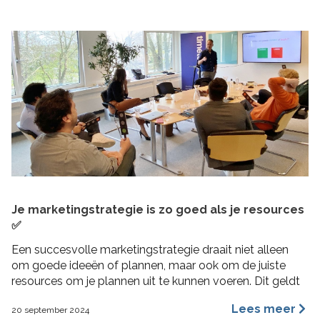
Je marketingstrategie is zo goed als je resources
✅
Een succesvolle marketingstrategie draait niet alleen
om goede ideeën of plannen, maar ook om de juiste
resources om je plannen uit te kunnen voeren. Dit geldt
vooral voor MKB bedrijven, waar middelen beperkt
Lees meer
20 september 2024
kunnen zijn en efficiëntie cruciaal is. In deze blogpost 4