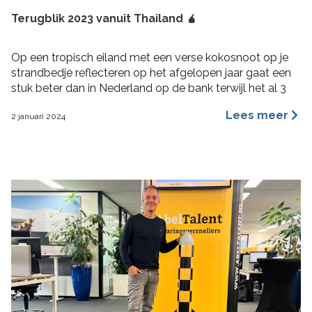
Terugblik 2023 vanuit Thailand 🧉
Op een tropisch eiland met een verse kokosnoot op je
strandbedje reflecteren op het afgelopen jaar gaat een
stuk beter dan in Nederland op de bank terwijl het al 3
maanden aan het regenen is. 2023 was voor mij een heel
Lees meer
2 januari 2024
fijn jaar aan rijke ervaringen, nieuwe inzichten, verbinding
en verdieping. Hoogtepunten 2023 Wat bijzondere […]