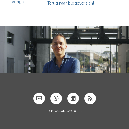
Vorige
Terug naar blogoverzicht
';
bartwaterschoot.nl