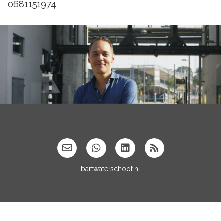
0681151974
';
bartwaterschoot.nl