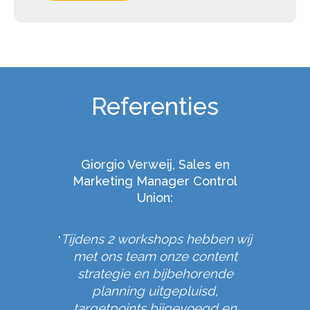
Referenties
ooij,
Giorgio Verweij, Sales en
Marco Q
der
Marketing Manager Control
SW:
Union:
Wat b
"
vraags
eb waar
Tijdens 2 workshops hebben wij
fantasti
"
n moet
met ons team onze content
Met rust
aar graag
strategie en bijbehorende
Bart he
ijn om mee
planning uitgepluisd,
ijd met
targetpoints bijgevoegd en