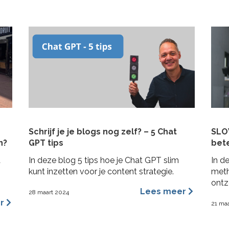
In deze blogpost 4 praktische tips om
inva
rekening mee te houden bij het schrijven
bela
van je plan en de realisatie daarvan. Zo heb
over
je niet alleen een goed plan, maar kun je ook
dyna
de belofte intern maken dat je dit gaat
dan [
waarmaken!
Schrijf je je blogs nog zelf? – 5 Chat
SLOW
n?
GPT tips
bet
a
In deze blog 5 tips hoe je Chat GPT slim
In d
n
kunt inzetten voor je content strategie.
meth
ontz
Lees meer
28 maart 2024
te m
er
21 ma