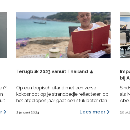
Terugblik 2023 vanuit Thailand 🧉
Imp
bij 
ren?
Op een tropisch eiland met een verse
Sind
an
kokosnoot op je strandbedje reflecteren op
als 
uit
het afgelopen jaar gaat een stuk beter dan
Abel
in Nederland op de bank terwijl het al 3
Abel
er
Lees meer
2 januari 2024
20 ok
maanden aan het regenen is. 2023 was voor
opdr
mij een heel fijn jaar aan rijke ervaringen,
Ik g
nieuwe inzichten, verbinding en verdieping.
bran