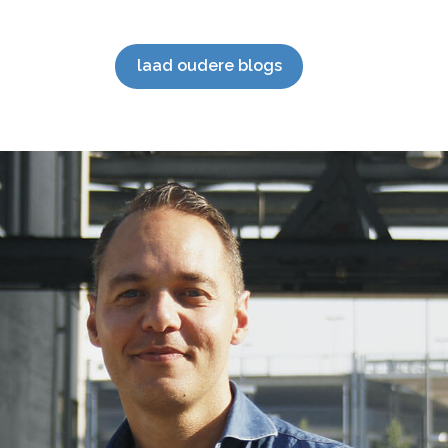
Hoogtepunten 2023 Wat bijzondere […]
mark
SEO 
staan
laad oudere blogs