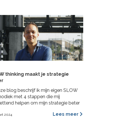
lshoeken. In deze blog benoem ik de
ngrijkste redenen waarom ik ervan
tuigd ben dat archetypes een
mischer en inspirerender hulpmiddel is
…]
 thinking maakt je strategie
er
eze blog beschrijf ik mijn eigen SLOW
odiek met 4 stappen die mij
ettend helpen om mijn strategie beter
aken.
Lees meer
art 2024