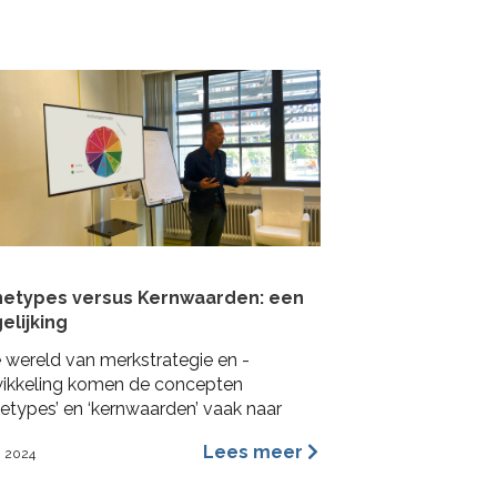
mpactformule.
hetypes versus Kernwaarden: een
elijking
e wereld van merkstrategie en -
ikkeling komen de concepten
hetypes’ en ‘kernwaarden’ vaak naar
n. Beide worden veel gebruikt in het
Lees meer
i 2024
geven van een merkidentiteit, maar ze
deren dit vanuit verschillende