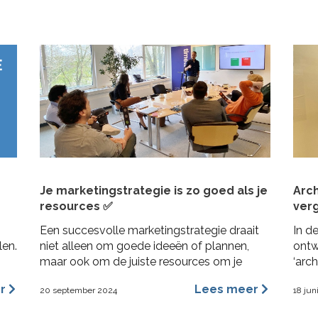
de I
Je marketingstrategie is zo goed als je
Arc
resources ✅
verg
Een succesvolle marketingstrategie draait
In d
len.
niet alleen om goede ideeën of plannen,
ontw
maar ook om de juiste resources om je
‘arc
plannen uit te kunnen voeren. Dit geldt
vore
er
Lees meer
20 september 2024
18 jun
vooral voor MKB bedrijven, waar middelen
vorm
beperkt kunnen zijn en efficiëntie cruciaal is.
bena