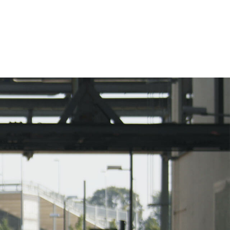
eting, account based marketing en
van de website. De beste stuurlui
 […]