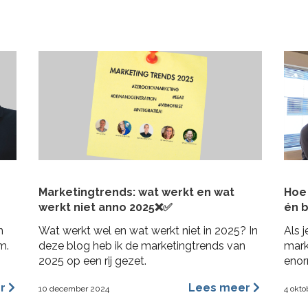
Marketingtrends: wat werkt en wat
Hoe 
werkt niet anno 2025❌✅
én b
n
Wat werkt wel en wat werkt niet in 2025? In
Als j
m.
deze blog heb ik de marketingtrends van
mark
2025 op een rij gezet.
enor
bij j
er
Lees meer
10 december 2024
4 okto
in 3
posit