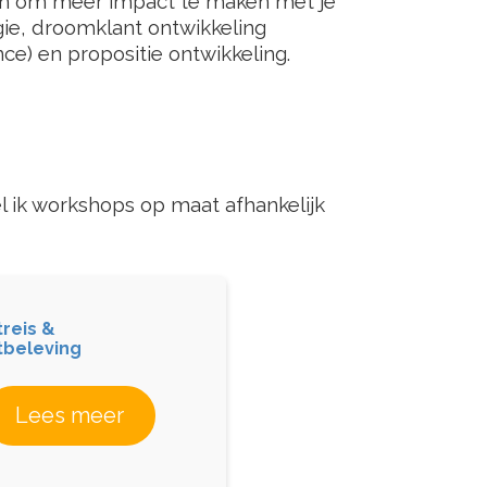
ken om meer impact te maken met je
gie, droomklant ontwikkeling
ce) en propositie ontwikkeling.
 ik workshops op maat afhankelijk
treis &
tbeleving
Lees meer