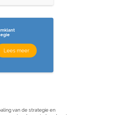
mklant
tegie
Lees meer
ling van de strategie en