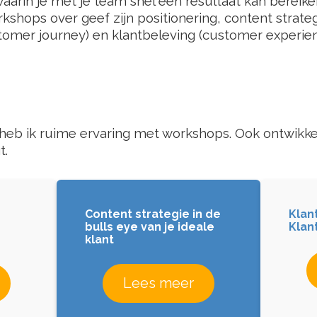
waarin
je met je team snel een resultaat kan berei
kshops over geef zijn positionering, content strate
stomer journey) en klantbeleving (customer experien
eb ik ruime ervaring met workshops. Ook ontwikkel
t.
Content strategie in de
Klan
bulls eye van je ideale
Klan
klant
Lees meer