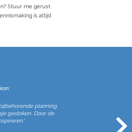
ken? Stuur me gerust
nnismaking is altijd
ion:
 bijbehorende planning
Wat begon als 
"
sje gestoken. Door de
nspireren.
"