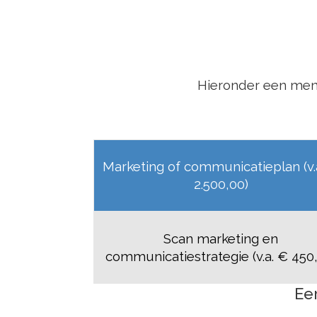
Hieronder een menu
Marketing of communicatieplan
(v
2.500,00)
Scan marketing en
communicatiestrategie
(v.a. € 450
Ee