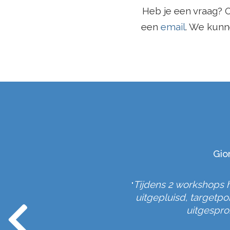
Heb je een vraag? O
een
email
. We kunn
Gio
raag Bart bij.
Tijdens 2 workshops 
"
n.
uitgepluisd, targetp
"
uitgesprok