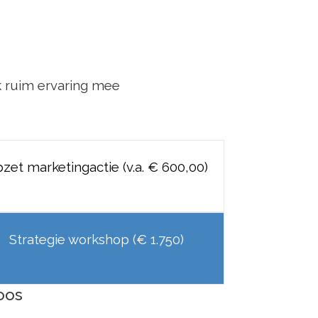
k ruim ervaring mee
zet marketingactie
(v.a. € 600,00)
Strategie workshop
(€ 1.750)
oos