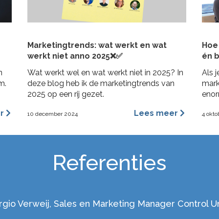
Marketingtrends: wat werkt en wat
Hoe 
werkt niet anno 2025❌✅
én b
n
Wat werkt wel en wat werkt niet in 2025? In
Als j
m.
deze blog heb ik de marketingtrends van
mark
2025 op een rij gezet.
enor
bij j
er
Lees meer
10 december 2024
4 okto
in 3
posit
de I
Referenties
rgio Verweij, Sales en Marketing Manager Control U