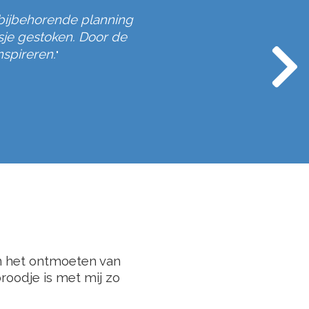
 bijbehorende planning
Wat begon als 
"
sje gestoken. Door de
nspireren.
"
an het ontmoeten van
broodje is met mij zo