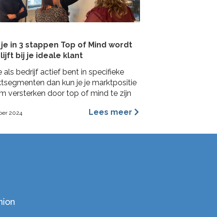
je in 3 stappen Top of Mind wordt
lijft bij je ideale klant
e als bedrijf actief bent in specifieke
tsegmenten dan kun je je marktpositie
m versterken door top of mind te zijn
e ideale klant. In deze blog lees je hoe je
Lees meer
ber 2024
 concrete stappen een Top of Mind
ie kunt veroveren bij je ideale klant met
mpactformule.
nion