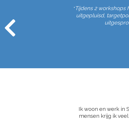
 en in controle.
Tijdens 2 workshops 
"
uitgepluisd, targetp
uitgesprok
Ik woon en werk in 
mensen krijg ik veel