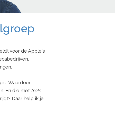
elgroep
eldt voor de Apple's
ecabedrijven,
lingen.
tegie. Waardoor
en. En die met
trots
jgt? Daar help ik je