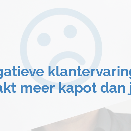
atieve klantervarin
kt meer kapot dan je