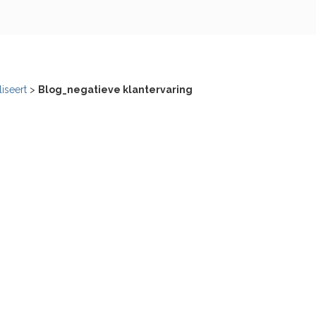
liseert
>
Blog_negatieve klantervaring
g