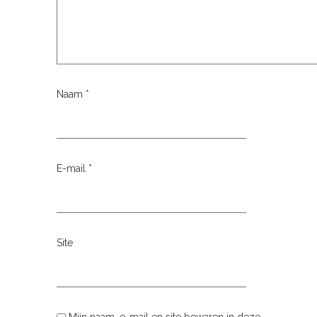
Naam
*
E-mail
*
Site
Mijn naam, e-mail en site bewaren in deze