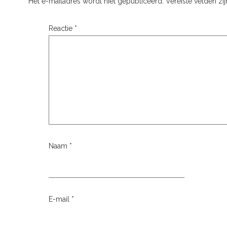
Het e-mailadres wordt niet gepubliceerd.
Vereiste velden z
Reactie
*
Naam
*
E-mail
*