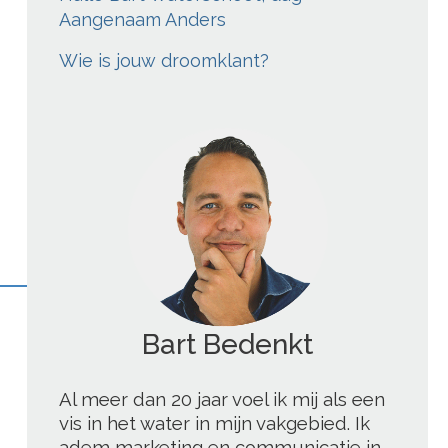
Aangenaam Anders
Wie is jouw droomklant?
Bart Blogt
';
Al meer dan 20 jaar voel ik mij als een
vis in het water in mijn vakgebied. Ik
adem marketing en communicatie in