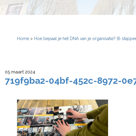
Home
>
Hoe bepaal je het DNA van je organisatie? [6 stappe
05 maart 2024
719f9ba2-04bf-452c-8972-0e