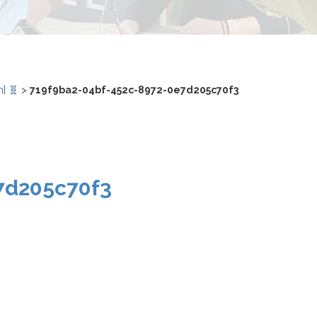
n] 🧬
>
719f9ba2-04bf-452c-8972-0e7d205c70f3
7d205c70f3