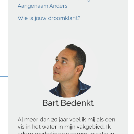
Aangenaam Anders
Wie is jouw droomklant?
Bart Blogt
';
Al meer dan 20 jaar voel ik mij als een
vis in het water in mijn vakgebied. Ik
adem marketing en communicatie in