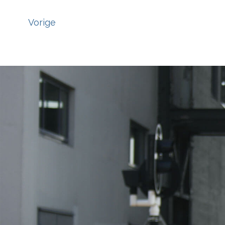
Vorige
';