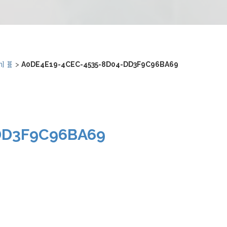
n] 🧬
>
A0DE4E19-4CEC-4535-8D04-DD3F9C96BA69
DD3F9C96BA69