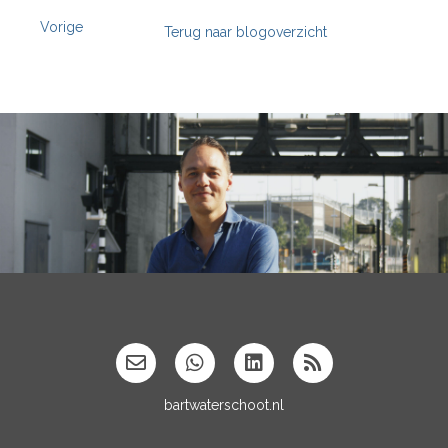
Vorige
Terug naar blogoverzicht
';
bartwaterschoot.nl