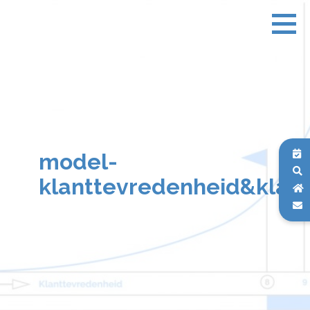
model-
klanttevredenheid&klantl