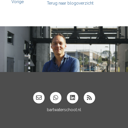
Vorige
Terug naar blogoverzicht
';
bartwaterschoot.nl