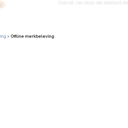
ving
>
Offline merkbeleving