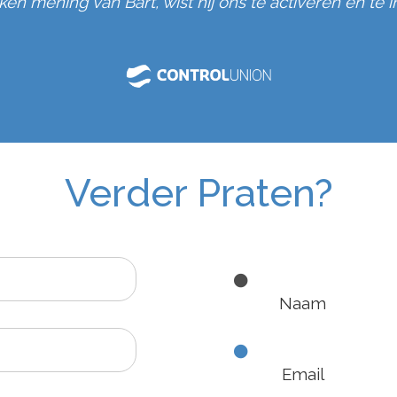
en mening van Bart, wist hij ons te activeren en te i
Verder Praten?
Naam
Email