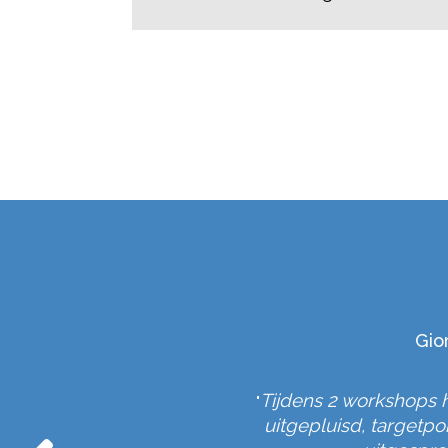
Gio
raag Bart bij.
Tijdens 2 workshops 
"
n.
uitgepluisd, targetp
"