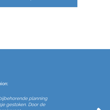
ion:
 bijbehorende planning
Wat begon als 
"
sje gestoken. Door de