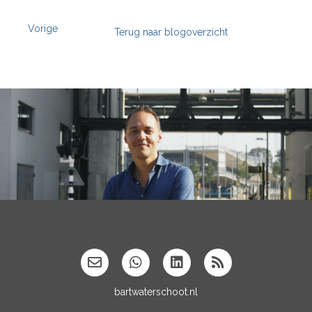
Vorige
Terug naar blogoverzicht
';
bartwaterschoot.nl