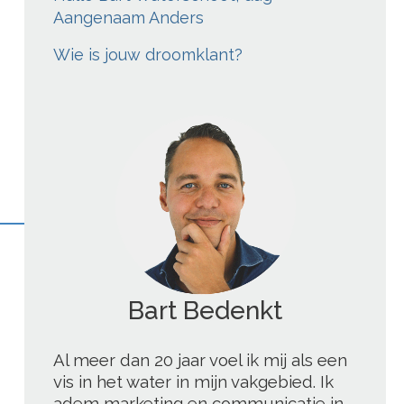
Aangenaam Anders
Wie is jouw droomklant?
Bart Blogt
';
Al meer dan 20 jaar voel ik mij als een
vis in het water in mijn vakgebied. Ik
adem marketing en communicatie in