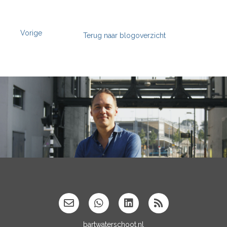
Vorige
Terug naar blogoverzicht
';
bartwaterschoot.nl