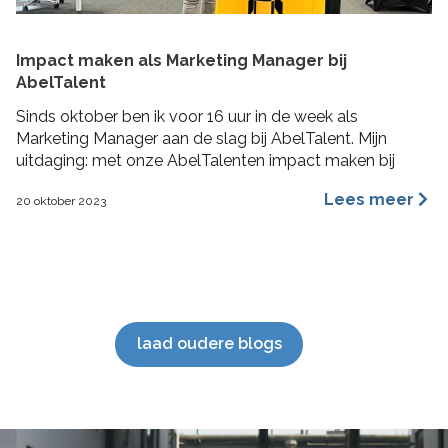
Impact maken als Marketing Manager bij
AbelTalent
Sinds oktober ben ik voor 16 uur in de week als
Marketing Manager aan de slag bij AbelTalent. Mijn
uitdaging: met onze AbelTalenten impact maken bij
opdrachtgevers in de fysieke leefomgeving. Ik ga me
Lees meer
20 oktober 2023
voornamelijk bezig houden met branding, content
marketing, recruitment marketing, account based
marketing en SEO van de website. De beste stuurlui
staan […]
laad oudere blogs
';