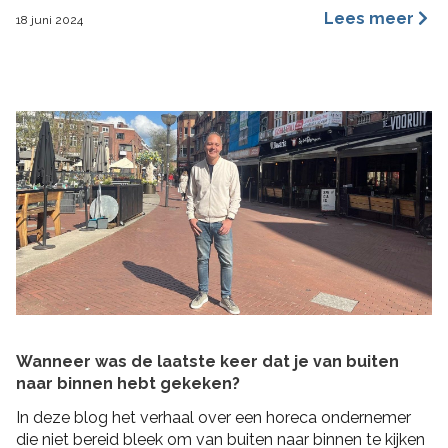
een merkidentiteit, maar ze benaderen dit vanuit
Lees meer
18 juni 2024
verschillende invalshoeken. In deze blog benoem ik de
belangrijkste redenen waarom ik ervan overtuigd ben
dat archetypes een dynamischer en inspirerender
hulpmiddel is dan […]
Wanneer was de laatste keer dat je van buiten
naar binnen hebt gekeken?
In deze blog het verhaal over een horeca ondernemer
die niet bereid bleek om van buiten naar binnen te kijken