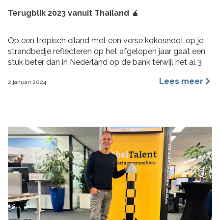
Terugblik 2023 vanuit Thailand 🧉
Op een tropisch eiland met een verse kokosnoot op je
strandbedje reflecteren op het afgelopen jaar gaat een
stuk beter dan in Nederland op de bank terwijl het al 3
maanden aan het regenen is. 2023 was voor mij een heel
Lees meer
2 januari 2024
fijn jaar aan rijke ervaringen, nieuwe inzichten, verbinding
en verdieping. Hoogtepunten 2023 Wat bijzondere […]