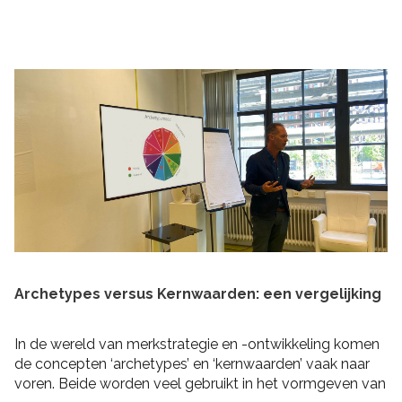
praktische tips om rekening mee te houden bij het
schrijven van je plan en de realisatie daarvan. Zo heb je
niet alleen een goed plan, maar kun je ook de belofte
intern maken dat je dit gaat waarmaken!
Archetypes versus Kernwaarden: een vergelijking
In de wereld van merkstrategie en -ontwikkeling komen
de concepten ‘archetypes’ en ‘kernwaarden’ vaak naar
voren. Beide worden veel gebruikt in het vormgeven van