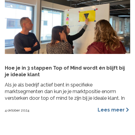
Hoe je in 3 stappen Top of Mind wordt én blijft bij
je ideale klant
Als je als bedrijf actief bent in specifieke
marktsegmenten dan kun je je marktpositie enorm
versterken door top of mind te zijn bij je ideale klant. In
deze blog lees je hoe je in 3 concrete stappen een Top
Lees meer
4 oktober 2024
of Mind positie kunt veroveren bij je ideale klant met de
Impactformule.