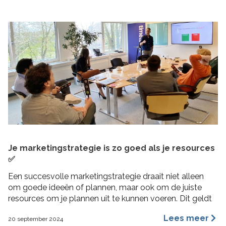
Je marketingstrategie is zo goed als je resources
✅
Een succesvolle marketingstrategie draait niet alleen
om goede ideeën of plannen, maar ook om de juiste
resources om je plannen uit te kunnen voeren. Dit geldt
vooral voor MKB bedrijven, waar middelen beperkt
Lees meer
20 september 2024
kunnen zijn en efficiëntie cruciaal is. In deze blogpost 4