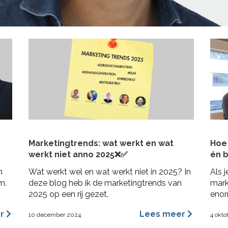
Marketingtrends: wat werkt en wat
Hoe 
werkt niet anno 2025❌✅
én b
n
Wat werkt wel en wat werkt niet in 2025? In
Als j
m.
deze blog heb ik de marketingtrends van
mark
2025 op een rij gezet.
enor
bij j
er
Lees meer
10 december 2024
4 okto
in 3
posit