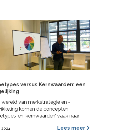
mpactformule.
hetypes versus Kernwaarden: een
elijking
e wereld van merkstrategie en -
ikkeling komen de concepten
hetypes’ en ‘kernwaarden’ vaak naar
n. Beide worden veel gebruikt in het
Lees meer
i 2024
geven van een merkidentiteit, maar ze
deren dit vanuit verschillende