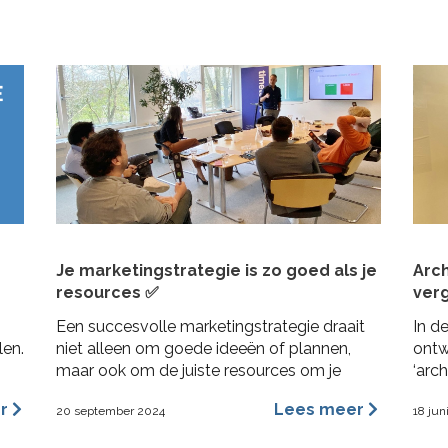
de I
Je marketingstrategie is zo goed als je
Arc
resources ✅
verg
Een succesvolle marketingstrategie draait
In d
len.
niet alleen om goede ideeën of plannen,
ontw
maar ook om de juiste resources om je
‘arc
plannen uit te kunnen voeren. Dit geldt
vore
er
Lees meer
20 september 2024
18 jun
vooral voor MKB bedrijven, waar middelen
vorm
beperkt kunnen zijn en efficiëntie cruciaal is.
bena