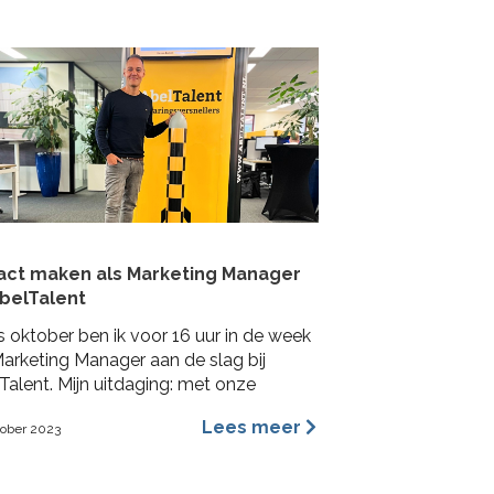
act maken als Marketing Manager
AbelTalent
s oktober ben ik voor 16 uur in de week
Marketing Manager aan de slag bij
Talent. Mijn uitdaging: met onze
Talenten impact maken bij
Lees meer
tober 2023
achtgevers in de fysieke leefomgeving.
a me voornamelijk bezig houden met
ding, content marketing, recruitment