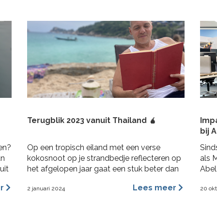
Terugblik 2023 vanuit Thailand 🧉
Imp
bij 
ren?
Op een tropisch eiland met een verse
Sind
an
kokosnoot op je strandbedje reflecteren op
als 
uit
het afgelopen jaar gaat een stuk beter dan
Abel
in Nederland op de bank terwijl het al 3
Abel
er
Lees meer
2 januari 2024
20 ok
maanden aan het regenen is. 2023 was voor
opdr
mij een heel fijn jaar aan rijke ervaringen,
Ik g
nieuwe inzichten, verbinding en verdieping.
bran