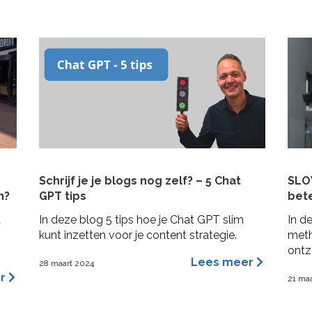
In deze blogpost 4 praktische tips om
inva
rekening mee te houden bij het schrijven
bela
van je plan en de realisatie daarvan. Zo heb
over
je niet alleen een goed plan, maar kun je ook
dyna
de belofte intern maken dat je dit gaat
dan [
waarmaken!
Schrijf je je blogs nog zelf? – 5 Chat
SLOW
n?
GPT tips
bet
a
In deze blog 5 tips hoe je Chat GPT slim
In d
n
kunt inzetten voor je content strategie.
meth
ontz
Lees meer
28 maart 2024
te m
er
21 ma