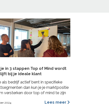
je in 3 stappen Top of Mind wordt
lijft bij je ideale klant
e als bedrijf actief bent in specifieke
tsegmenten dan kun je je marktpositie
m versterken door top of mind te zijn
e ideale klant. In deze blog lees je hoe je
Lees meer
ber 2024
 concrete stappen een Top of Mind
ie kunt veroveren bij je ideale klant met