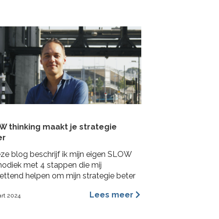
lshoeken. In deze blog benoem ik de
ngrijkste redenen waarom ik ervan
tuigd ben dat archetypes een
mischer en inspirerender hulpmiddel is
…]
 thinking maakt je strategie
er
eze blog beschrijf ik mijn eigen SLOW
odiek met 4 stappen die mij
ettend helpen om mijn strategie beter
aken.
Lees meer
art 2024