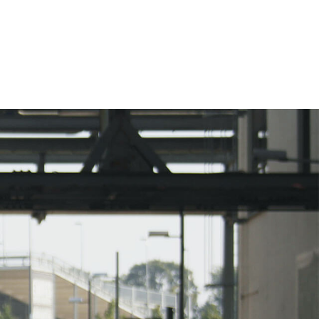
eting, account based marketing en
van de website. De beste stuurlui
 […]