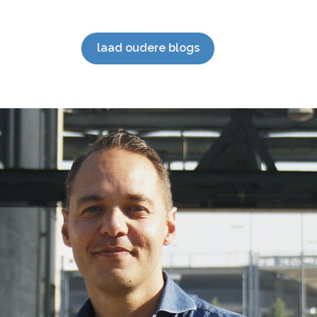
Hoogtepunten 2023 Wat bijzondere […]
mark
SEO 
staan
laad oudere blogs