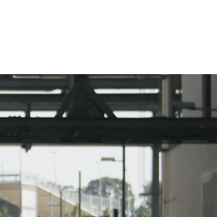
eting, account based marketing en
van de website. De beste stuurlui
 […]