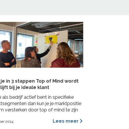
je in 3 stappen Top of Mind wordt
lijft bij je ideale klant
e als bedrijf actief bent in specifieke
tsegmenten dan kun je je marktpositie
m versterken door top of mind te zijn
e ideale klant. In deze blog lees je hoe je
Lees meer
ber 2024
 concrete stappen een Top of Mind
ie kunt veroveren bij je ideale klant met