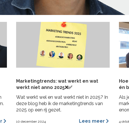
Marketingtrends: wat werkt en wat
Hoe 
werkt niet anno 2025❌✅
én b
n
Wat werkt wel en wat werkt niet in 2025? In
Als j
m.
deze blog heb ik de marketingtrends van
mark
2025 op een rij gezet.
enor
bij j
er
Lees meer
10 december 2024
4 okto
in 3
posit