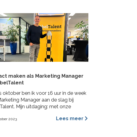
act maken als Marketing Manager
AbelTalent
s oktober ben ik voor 16 uur in de week
Marketing Manager aan de slag bij
Talent. Mijn uitdaging: met onze
Talenten impact maken bij
Lees meer
tober 2023
achtgevers in de fysieke leefomgeving.
a me voornamelijk bezig houden met
ding, content marketing, recruitment