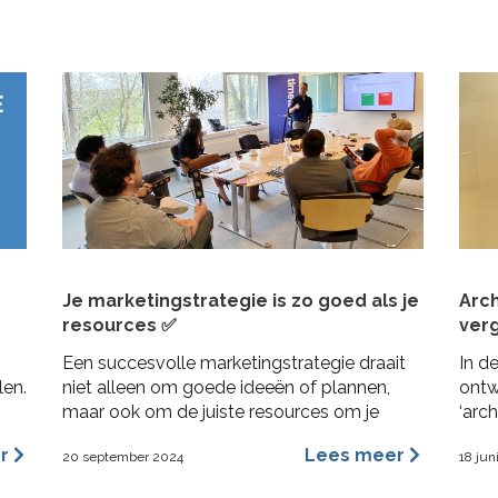
de I
Je marketingstrategie is zo goed als je
Arc
resources ✅
verg
Een succesvolle marketingstrategie draait
In d
len.
niet alleen om goede ideeën of plannen,
ontw
maar ook om de juiste resources om je
‘arc
plannen uit te kunnen voeren. Dit geldt
vore
er
Lees meer
20 september 2024
18 jun
vooral voor MKB bedrijven, waar middelen
vorm
beperkt kunnen zijn en efficiëntie cruciaal is.
bena