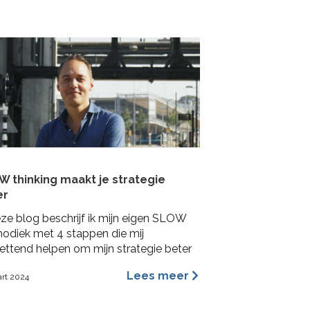
lshoeken. In deze blog benoem ik de
ngrijkste redenen waarom ik ervan
tuigd ben dat archetypes een
mischer en inspirerender hulpmiddel is
…]
 thinking maakt je strategie
er
eze blog beschrijf ik mijn eigen SLOW
odiek met 4 stappen die mij
ettend helpen om mijn strategie beter
aken.
Lees meer
art 2024