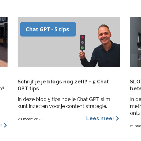
In deze blogpost 4 praktische tips om
inva
rekening mee te houden bij het schrijven
bela
van je plan en de realisatie daarvan. Zo heb
over
je niet alleen een goed plan, maar kun je ook
dyna
de belofte intern maken dat je dit gaat
dan [
waarmaken!
Schrijf je je blogs nog zelf? – 5 Chat
SLOW
n?
GPT tips
bet
a
In deze blog 5 tips hoe je Chat GPT slim
In d
n
kunt inzetten voor je content strategie.
meth
ontz
Lees meer
28 maart 2024
te m
er
21 ma