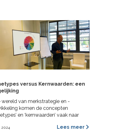
mpactformule.
hetypes versus Kernwaarden: een
elijking
e wereld van merkstrategie en -
ikkeling komen de concepten
hetypes’ en ‘kernwaarden’ vaak naar
n. Beide worden veel gebruikt in het
Lees meer
i 2024
geven van een merkidentiteit, maar ze
deren dit vanuit verschillende