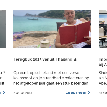
Terugblik 2023 vanuit Thailand 🧉
Imp
bij 
ren?
Op een tropisch eiland met een verse
Sind
an
kokosnoot op je strandbedje reflecteren op
als 
uit
het afgelopen jaar gaat een stuk beter dan
Abel
in Nederland op de bank terwijl het al 3
Abel
er
Lees meer
2 januari 2024
20 ok
maanden aan het regenen is. 2023 was voor
opdr
mij een heel fijn jaar aan rijke ervaringen,
Ik g
nieuwe inzichten, verbinding en verdieping.
bran