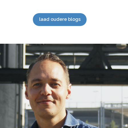
Hoogtepunten 2023 Wat bijzondere […]
mark
SEO 
staan
laad oudere blogs