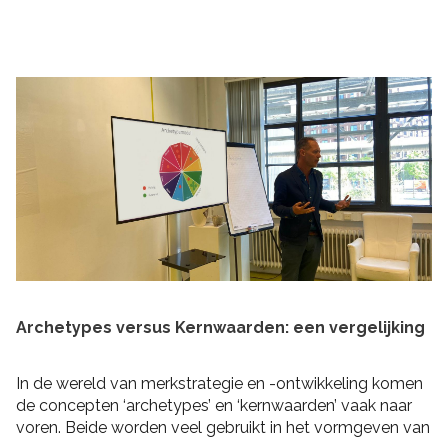
praktische tips om rekening mee te houden bij het
schrijven van je plan en de realisatie daarvan. Zo heb je
niet alleen een goed plan, maar kun je ook de belofte
intern maken dat je dit gaat waarmaken!
Archetypes versus Kernwaarden: een vergelijking
In de wereld van merkstrategie en -ontwikkeling komen
de concepten ‘archetypes’ en ‘kernwaarden’ vaak naar
voren. Beide worden veel gebruikt in het vormgeven van