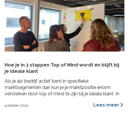
Hoe je in 3 stappen Top of Mind wordt én blijft bij
je ideale klant
Als je als bedrijf actief bent in specifieke
marktsegmenten dan kun je je marktpositie enorm
versterken door top of mind te zijn bij je ideale klant. In
deze blog lees je hoe je in 3 concrete stappen een Top
Lees meer
4 oktober 2024
of Mind positie kunt veroveren bij je ideale klant met de
Impactformule.