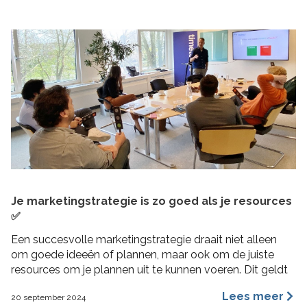
Je marketingstrategie is zo goed als je resources
✅
Een succesvolle marketingstrategie draait niet alleen
om goede ideeën of plannen, maar ook om de juiste
resources om je plannen uit te kunnen voeren. Dit geldt
vooral voor MKB bedrijven, waar middelen beperkt
Lees meer
20 september 2024
kunnen zijn en efficiëntie cruciaal is. In deze blogpost 4