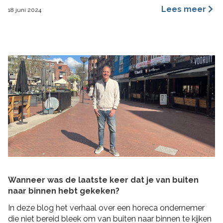
een merkidentiteit, maar ze benaderen dit vanuit
Lees meer
18 juni 2024
verschillende invalshoeken. In deze blog benoem ik de
belangrijkste redenen waarom ik ervan overtuigd ben
dat archetypes een dynamischer en inspirerender
hulpmiddel is dan […]
Wanneer was de laatste keer dat je van buiten
naar binnen hebt gekeken?
In deze blog het verhaal over een horeca ondernemer
die niet bereid bleek om van buiten naar binnen te kijken