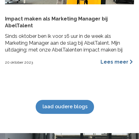
Impact maken als Marketing Manager bij
AbelTalent
Sinds oktober ben ik voor 16 uur in de week als
Marketing Manager aan de slag bij AbelTalent. Mijn
uitdaging: met onze AbelTalenten impact maken bij
opdrachtgevers in de fysieke leefomgeving. Ik ga me
Lees meer
20 oktober 2023
voornamelijk bezig houden met branding, content
marketing, recruitment marketing, account based
marketing en SEO van de website. De beste stuurlui
staan […]
laad oudere blogs
';