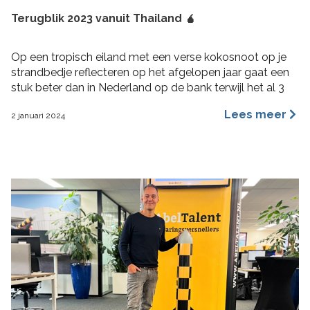
Terugblik 2023 vanuit Thailand 🧉
Op een tropisch eiland met een verse kokosnoot op je
strandbedje reflecteren op het afgelopen jaar gaat een
stuk beter dan in Nederland op de bank terwijl het al 3
maanden aan het regenen is. 2023 was voor mij een heel
Lees meer
2 januari 2024
fijn jaar aan rijke ervaringen, nieuwe inzichten, verbinding
en verdieping. Hoogtepunten 2023 Wat bijzondere […]