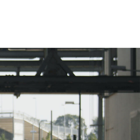
eting, account based marketing en
van de website. De beste stuurlui
 […]