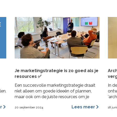
de I
Je marketingstrategie is zo goed als je
Arc
resources ✅
verg
Een succesvolle marketingstrategie draait
In d
len.
niet alleen om goede ideeën of plannen,
ontw
maar ook om de juiste resources om je
‘arc
plannen uit te kunnen voeren. Dit geldt
vore
er
Lees meer
20 september 2024
18 jun
vooral voor MKB bedrijven, waar middelen
vorm
beperkt kunnen zijn en efficiëntie cruciaal is.
bena