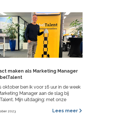
act maken als Marketing Manager
AbelTalent
s oktober ben ik voor 16 uur in de week
Marketing Manager aan de slag bij
Talent. Mijn uitdaging: met onze
Talenten impact maken bij
Lees meer
tober 2023
achtgevers in de fysieke leefomgeving.
a me voornamelijk bezig houden met
ding, content marketing, recruitment