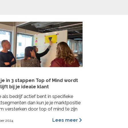
je in 3 stappen Top of Mind wordt
lijft bij je ideale klant
e als bedrijf actief bent in specifieke
tsegmenten dan kun je je marktpositie
m versterken door top of mind te zijn
e ideale klant. In deze blog lees je hoe je
Lees meer
ber 2024
 concrete stappen een Top of Mind
ie kunt veroveren bij je ideale klant met