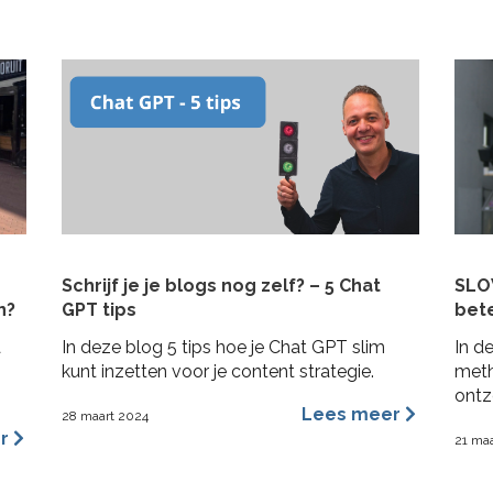
In deze blogpost 4 praktische tips om
inva
rekening mee te houden bij het schrijven
bela
van je plan en de realisatie daarvan. Zo heb
over
je niet alleen een goed plan, maar kun je ook
dyna
de belofte intern maken dat je dit gaat
dan [
waarmaken!
Schrijf je je blogs nog zelf? – 5 Chat
SLOW
n?
GPT tips
bet
a
In deze blog 5 tips hoe je Chat GPT slim
In d
n
kunt inzetten voor je content strategie.
meth
ontz
Lees meer
28 maart 2024
te m
er
21 ma