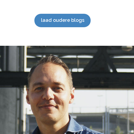
Hoogtepunten 2023 Wat bijzondere […]
mark
SEO 
staan
laad oudere blogs