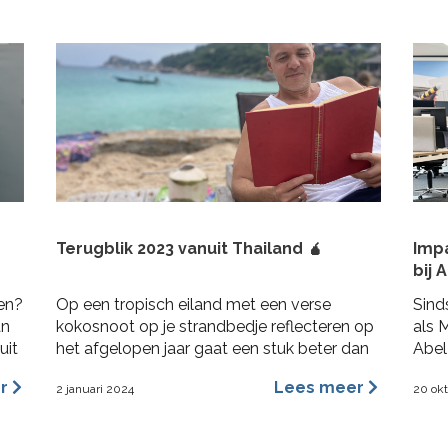
Terugblik 2023 vanuit Thailand 🧉
Imp
bij 
ren?
Op een tropisch eiland met een verse
Sind
an
kokosnoot op je strandbedje reflecteren op
als 
uit
het afgelopen jaar gaat een stuk beter dan
Abel
in Nederland op de bank terwijl het al 3
Abel
er
Lees meer
2 januari 2024
20 ok
maanden aan het regenen is. 2023 was voor
opdr
mij een heel fijn jaar aan rijke ervaringen,
Ik g
nieuwe inzichten, verbinding en verdieping.
bran