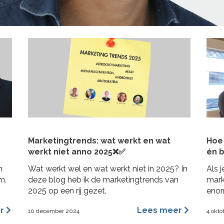
Marketingtrends: wat werkt en wat
Hoe 
werkt niet anno 2025❌✅
én b
n
Wat werkt wel en wat werkt niet in 2025? In
Als j
m.
deze blog heb ik de marketingtrends van
mark
2025 op een rij gezet.
enor
bij j
er
Lees meer
10 december 2024
4 okto
in 3
posit