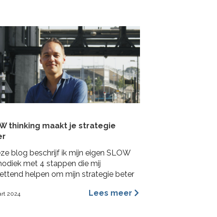
lshoeken. In deze blog benoem ik de
ngrijkste redenen waarom ik ervan
tuigd ben dat archetypes een
mischer en inspirerender hulpmiddel is
…]
 thinking maakt je strategie
er
eze blog beschrijf ik mijn eigen SLOW
odiek met 4 stappen die mij
ettend helpen om mijn strategie beter
aken.
Lees meer
art 2024