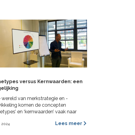
mpactformule.
hetypes versus Kernwaarden: een
elijking
e wereld van merkstrategie en -
ikkeling komen de concepten
hetypes’ en ‘kernwaarden’ vaak naar
n. Beide worden veel gebruikt in het
Lees meer
i 2024
geven van een merkidentiteit, maar ze
deren dit vanuit verschillende