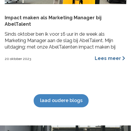
Impact maken als Marketing Manager bij
AbelTalent
Sinds oktober ben ik voor 16 uur in de week als
Marketing Manager aan de slag bij AbelTalent. Mijn
uitdaging: met onze AbelTalenten impact maken bij
opdrachtgevers in de fysieke leefomgeving. Ik ga me
Lees meer
20 oktober 2023
voornamelijk bezig houden met branding, content
marketing, recruitment marketing, account based
marketing en SEO van de website. De beste stuurlui
staan […]
laad oudere blogs
';