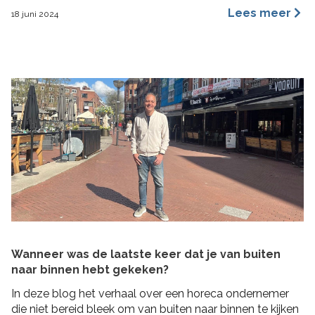
een merkidentiteit, maar ze benaderen dit vanuit
Lees meer
18 juni 2024
verschillende invalshoeken. In deze blog benoem ik de
belangrijkste redenen waarom ik ervan overtuigd ben
dat archetypes een dynamischer en inspirerender
hulpmiddel is dan […]
Wanneer was de laatste keer dat je van buiten
naar binnen hebt gekeken?
In deze blog het verhaal over een horeca ondernemer
die niet bereid bleek om van buiten naar binnen te kijken