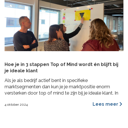
Hoe je in 3 stappen Top of Mind wordt én blijft bij
je ideale klant
Als je als bedrijf actief bent in specifieke
marktsegmenten dan kun je je marktpositie enorm
versterken door top of mind te zijn bij je ideale klant. In
deze blog lees je hoe je in 3 concrete stappen een Top
Lees meer
4 oktober 2024
of Mind positie kunt veroveren bij je ideale klant met de
Impactformule.