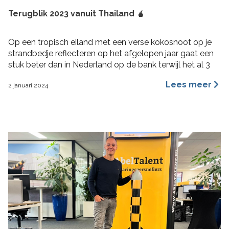
Terugblik 2023 vanuit Thailand 🧉
Op een tropisch eiland met een verse kokosnoot op je
strandbedje reflecteren op het afgelopen jaar gaat een
stuk beter dan in Nederland op de bank terwijl het al 3
maanden aan het regenen is. 2023 was voor mij een heel
Lees meer
2 januari 2024
fijn jaar aan rijke ervaringen, nieuwe inzichten, verbinding
en verdieping. Hoogtepunten 2023 Wat bijzondere […]