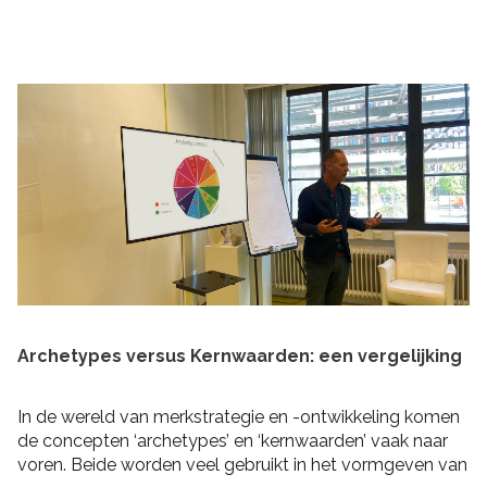
praktische tips om rekening mee te houden bij het
schrijven van je plan en de realisatie daarvan. Zo heb je
niet alleen een goed plan, maar kun je ook de belofte
intern maken dat je dit gaat waarmaken!
Archetypes versus Kernwaarden: een vergelijking
In de wereld van merkstrategie en -ontwikkeling komen
de concepten ‘archetypes’ en ‘kernwaarden’ vaak naar
voren. Beide worden veel gebruikt in het vormgeven van