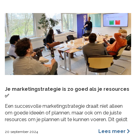
Je marketingstrategie is zo goed als je resources
✅
Een succesvolle marketingstrategie draait niet alleen
om goede ideeën of plannen, maar ook om de juiste
resources om je plannen uit te kunnen voeren. Dit geldt
vooral voor MKB bedrijven, waar middelen beperkt
Lees meer
20 september 2024
kunnen zijn en efficiëntie cruciaal is. In deze blogpost 4