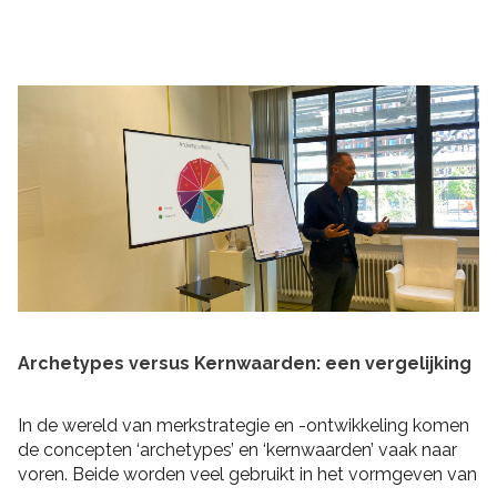
praktische tips om rekening mee te houden bij het
schrijven van je plan en de realisatie daarvan. Zo heb je
niet alleen een goed plan, maar kun je ook de belofte
intern maken dat je dit gaat waarmaken!
Archetypes versus Kernwaarden: een vergelijking
In de wereld van merkstrategie en -ontwikkeling komen
de concepten ‘archetypes’ en ‘kernwaarden’ vaak naar
voren. Beide worden veel gebruikt in het vormgeven van