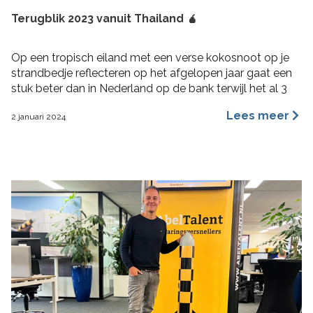
Terugblik 2023 vanuit Thailand 🧉
Op een tropisch eiland met een verse kokosnoot op je
strandbedje reflecteren op het afgelopen jaar gaat een
stuk beter dan in Nederland op de bank terwijl het al 3
maanden aan het regenen is. 2023 was voor mij een heel
Lees meer
2 januari 2024
fijn jaar aan rijke ervaringen, nieuwe inzichten, verbinding
en verdieping. Hoogtepunten 2023 Wat bijzondere […]