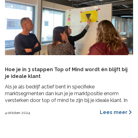
Hoe je in 3 stappen Top of Mind wordt én blijft bij
je ideale klant
Als je als bedrijf actief bent in specifieke
marktsegmenten dan kun je je marktpositie enorm
versterken door top of mind te zijn bij je ideale klant. In
deze blog lees je hoe je in 3 concrete stappen een Top
Lees meer
4 oktober 2024
of Mind positie kunt veroveren bij je ideale klant met de
Impactformule.