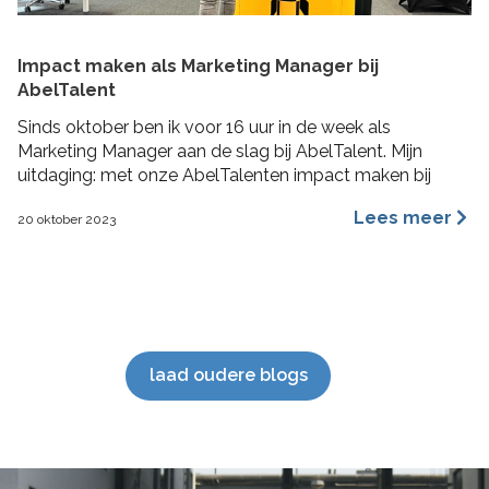
Impact maken als Marketing Manager bij
AbelTalent
Sinds oktober ben ik voor 16 uur in de week als
Marketing Manager aan de slag bij AbelTalent. Mijn
uitdaging: met onze AbelTalenten impact maken bij
opdrachtgevers in de fysieke leefomgeving. Ik ga me
Lees meer
20 oktober 2023
voornamelijk bezig houden met branding, content
marketing, recruitment marketing, account based
marketing en SEO van de website. De beste stuurlui
staan […]
laad oudere blogs
';