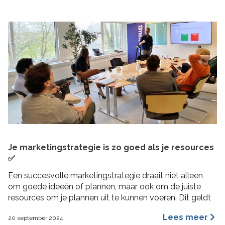
Je marketingstrategie is zo goed als je resources
✅
Een succesvolle marketingstrategie draait niet alleen
om goede ideeën of plannen, maar ook om de juiste
resources om je plannen uit te kunnen voeren. Dit geldt
vooral voor MKB bedrijven, waar middelen beperkt
Lees meer
20 september 2024
kunnen zijn en efficiëntie cruciaal is. In deze blogpost 4