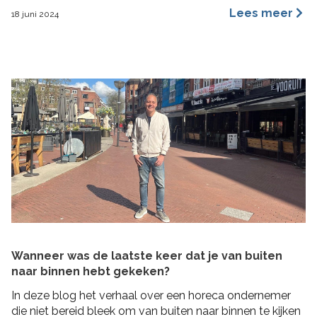
een merkidentiteit, maar ze benaderen dit vanuit
Lees meer
18 juni 2024
verschillende invalshoeken. In deze blog benoem ik de
belangrijkste redenen waarom ik ervan overtuigd ben
dat archetypes een dynamischer en inspirerender
hulpmiddel is dan […]
Wanneer was de laatste keer dat je van buiten
naar binnen hebt gekeken?
In deze blog het verhaal over een horeca ondernemer
die niet bereid bleek om van buiten naar binnen te kijken