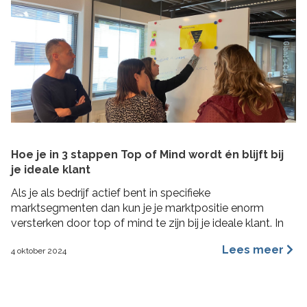
Hoe je in 3 stappen Top of Mind wordt én blijft bij
je ideale klant
Als je als bedrijf actief bent in specifieke
marktsegmenten dan kun je je marktpositie enorm
versterken door top of mind te zijn bij je ideale klant. In
deze blog lees je hoe je in 3 concrete stappen een Top
Lees meer
4 oktober 2024
of Mind positie kunt veroveren bij je ideale klant met de
Impactformule.