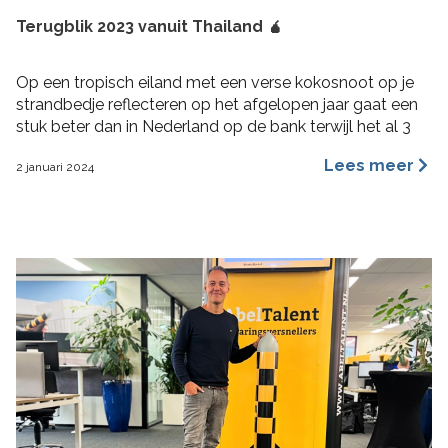
Terugblik 2023 vanuit Thailand 🧉
Op een tropisch eiland met een verse kokosnoot op je
strandbedje reflecteren op het afgelopen jaar gaat een
stuk beter dan in Nederland op de bank terwijl het al 3
maanden aan het regenen is. 2023 was voor mij een heel
Lees meer
2 januari 2024
fijn jaar aan rijke ervaringen, nieuwe inzichten, verbinding
en verdieping. Hoogtepunten 2023 Wat bijzondere […]