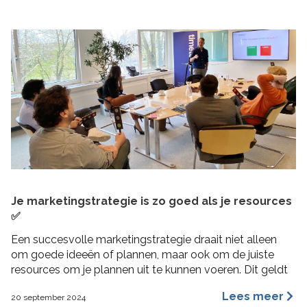
Je marketingstrategie is zo goed als je resources
✅
Een succesvolle marketingstrategie draait niet alleen
om goede ideeën of plannen, maar ook om de juiste
resources om je plannen uit te kunnen voeren. Dit geldt
vooral voor MKB bedrijven, waar middelen beperkt
Lees meer
20 september 2024
kunnen zijn en efficiëntie cruciaal is. In deze blogpost 4