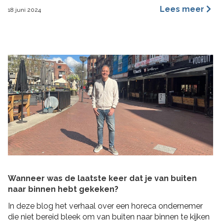
een merkidentiteit, maar ze benaderen dit vanuit
Lees meer
18 juni 2024
verschillende invalshoeken. In deze blog benoem ik de
belangrijkste redenen waarom ik ervan overtuigd ben
dat archetypes een dynamischer en inspirerender
hulpmiddel is dan […]
Wanneer was de laatste keer dat je van buiten
naar binnen hebt gekeken?
In deze blog het verhaal over een horeca ondernemer
die niet bereid bleek om van buiten naar binnen te kijken