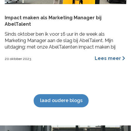
Impact maken als Marketing Manager bij
AbelTalent
Sinds oktober ben ik voor 16 uur in de week als
Marketing Manager aan de slag bij AbelTalent. Mijn
uitdaging: met onze AbelTalenten impact maken bij
opdrachtgevers in de fysieke leefomgeving. Ik ga me
Lees meer
20 oktober 2023
voornamelijk bezig houden met branding, content
marketing, recruitment marketing, account based
marketing en SEO van de website. De beste stuurlui
staan […]
laad oudere blogs
';