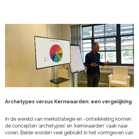
praktische tips om rekening mee te houden bij het
schrijven van je plan en de realisatie daarvan. Zo heb je
niet alleen een goed plan, maar kun je ook de belofte
intern maken dat je dit gaat waarmaken!
Archetypes versus Kernwaarden: een vergelijking
In de wereld van merkstrategie en -ontwikkeling komen
de concepten ‘archetypes’ en ‘kernwaarden’ vaak naar
voren. Beide worden veel gebruikt in het vormgeven van