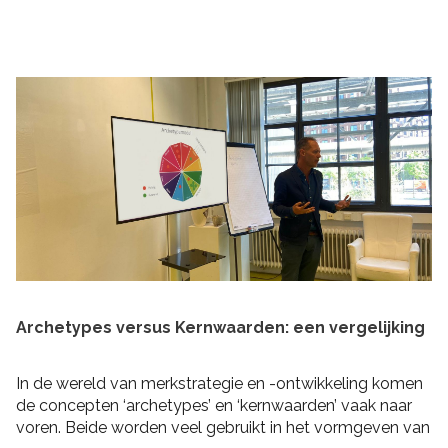
praktische tips om rekening mee te houden bij het
schrijven van je plan en de realisatie daarvan. Zo heb je
niet alleen een goed plan, maar kun je ook de belofte
intern maken dat je dit gaat waarmaken!
Archetypes versus Kernwaarden: een vergelijking
In de wereld van merkstrategie en -ontwikkeling komen
de concepten ‘archetypes’ en ‘kernwaarden’ vaak naar
voren. Beide worden veel gebruikt in het vormgeven van