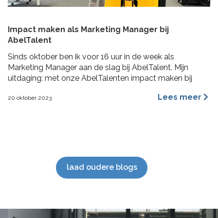
Impact maken als Marketing Manager bij
AbelTalent
Sinds oktober ben ik voor 16 uur in de week als
Marketing Manager aan de slag bij AbelTalent. Mijn
uitdaging: met onze AbelTalenten impact maken bij
opdrachtgevers in de fysieke leefomgeving. Ik ga me
Lees meer
20 oktober 2023
voornamelijk bezig houden met branding, content
marketing, recruitment marketing, account based
marketing en SEO van de website. De beste stuurlui
staan […]
laad oudere blogs
';