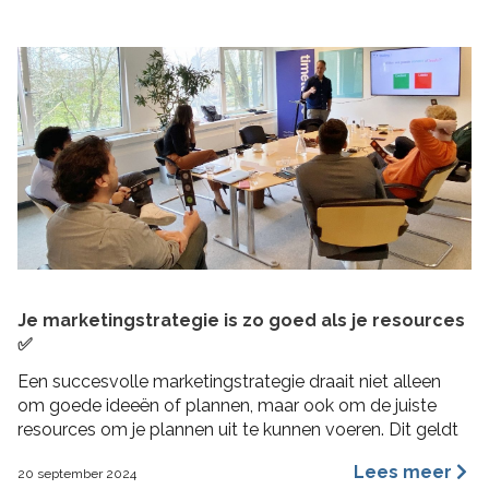
Je marketingstrategie is zo goed als je resources
✅
Een succesvolle marketingstrategie draait niet alleen
om goede ideeën of plannen, maar ook om de juiste
resources om je plannen uit te kunnen voeren. Dit geldt
vooral voor MKB bedrijven, waar middelen beperkt
Lees meer
20 september 2024
kunnen zijn en efficiëntie cruciaal is. In deze blogpost 4