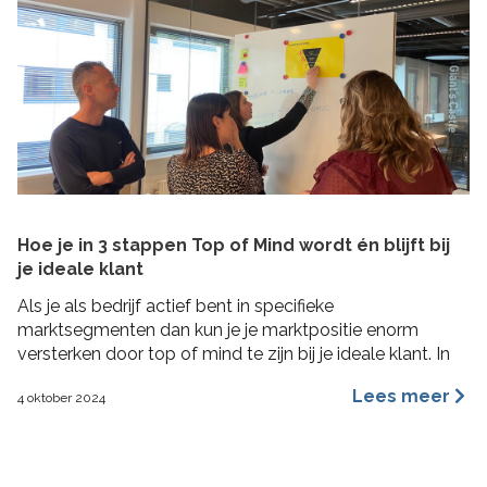
Hoe je in 3 stappen Top of Mind wordt én blijft bij
je ideale klant
Als je als bedrijf actief bent in specifieke
marktsegmenten dan kun je je marktpositie enorm
versterken door top of mind te zijn bij je ideale klant. In
deze blog lees je hoe je in 3 concrete stappen een Top
Lees meer
4 oktober 2024
of Mind positie kunt veroveren bij je ideale klant met de
Impactformule.