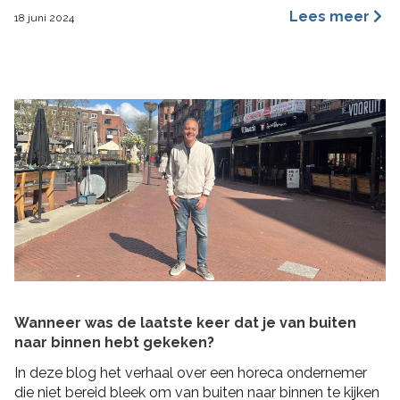
een merkidentiteit, maar ze benaderen dit vanuit
Lees meer
18 juni 2024
verschillende invalshoeken. In deze blog benoem ik de
belangrijkste redenen waarom ik ervan overtuigd ben
dat archetypes een dynamischer en inspirerender
hulpmiddel is dan […]
Wanneer was de laatste keer dat je van buiten
naar binnen hebt gekeken?
In deze blog het verhaal over een horeca ondernemer
die niet bereid bleek om van buiten naar binnen te kijken