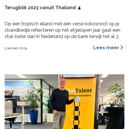
Terugblik 2023 vanuit Thailand 🧉
Op een tropisch eiland met een verse kokosnoot op je
strandbedje reflecteren op het afgelopen jaar gaat een
stuk beter dan in Nederland op de bank terwijl het al 3
maanden aan het regenen is. 2023 was voor mij een heel
Lees meer
2 januari 2024
fijn jaar aan rijke ervaringen, nieuwe inzichten, verbinding
en verdieping. Hoogtepunten 2023 Wat bijzondere […]