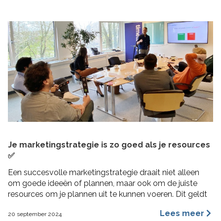
Je marketingstrategie is zo goed als je resources
✅
Een succesvolle marketingstrategie draait niet alleen
om goede ideeën of plannen, maar ook om de juiste
resources om je plannen uit te kunnen voeren. Dit geldt
vooral voor MKB bedrijven, waar middelen beperkt
Lees meer
20 september 2024
kunnen zijn en efficiëntie cruciaal is. In deze blogpost 4