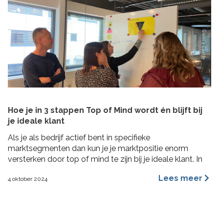
Hoe je in 3 stappen Top of Mind wordt én blijft bij
je ideale klant
Als je als bedrijf actief bent in specifieke
marktsegmenten dan kun je je marktpositie enorm
versterken door top of mind te zijn bij je ideale klant. In
deze blog lees je hoe je in 3 concrete stappen een Top
Lees meer
4 oktober 2024
of Mind positie kunt veroveren bij je ideale klant met de
Impactformule.