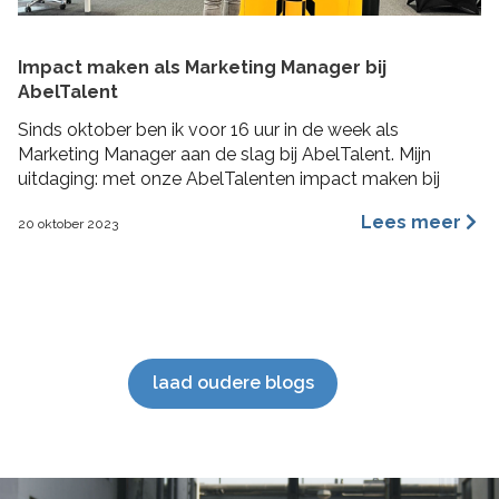
Impact maken als Marketing Manager bij
AbelTalent
Sinds oktober ben ik voor 16 uur in de week als
Marketing Manager aan de slag bij AbelTalent. Mijn
uitdaging: met onze AbelTalenten impact maken bij
opdrachtgevers in de fysieke leefomgeving. Ik ga me
Lees meer
20 oktober 2023
voornamelijk bezig houden met branding, content
marketing, recruitment marketing, account based
marketing en SEO van de website. De beste stuurlui
staan […]
laad oudere blogs
';