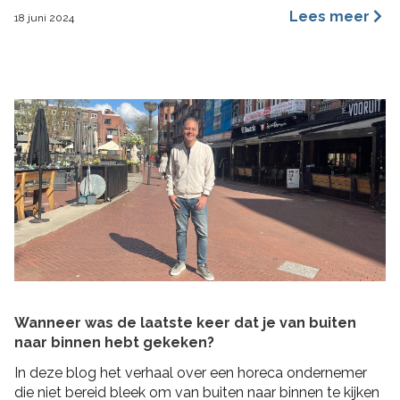
een merkidentiteit, maar ze benaderen dit vanuit
Lees meer
18 juni 2024
verschillende invalshoeken. In deze blog benoem ik de
belangrijkste redenen waarom ik ervan overtuigd ben
dat archetypes een dynamischer en inspirerender
hulpmiddel is dan […]
Wanneer was de laatste keer dat je van buiten
naar binnen hebt gekeken?
In deze blog het verhaal over een horeca ondernemer
die niet bereid bleek om van buiten naar binnen te kijken