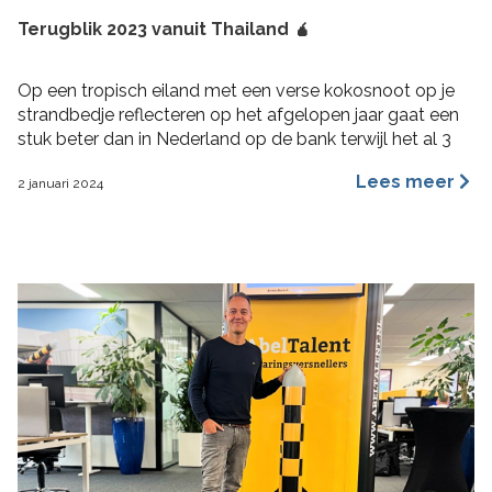
Terugblik 2023 vanuit Thailand 🧉
Op een tropisch eiland met een verse kokosnoot op je
strandbedje reflecteren op het afgelopen jaar gaat een
stuk beter dan in Nederland op de bank terwijl het al 3
maanden aan het regenen is. 2023 was voor mij een heel
Lees meer
2 januari 2024
fijn jaar aan rijke ervaringen, nieuwe inzichten, verbinding
en verdieping. Hoogtepunten 2023 Wat bijzondere […]