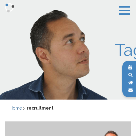
Ta
Home
>
recruitment