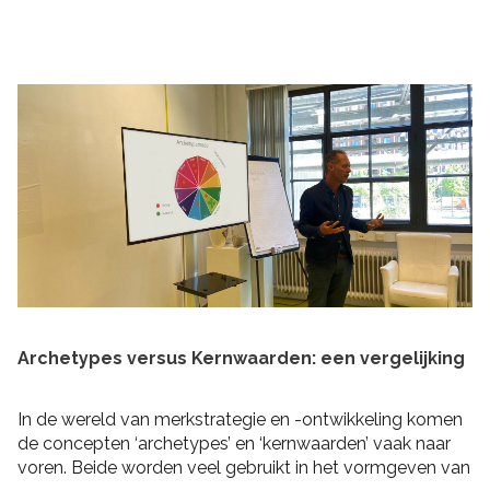
praktische tips om rekening mee te houden bij het
schrijven van je plan en de realisatie daarvan. Zo heb je
niet alleen een goed plan, maar kun je ook de belofte
intern maken dat je dit gaat waarmaken!
Archetypes versus Kernwaarden: een vergelijking
In de wereld van merkstrategie en -ontwikkeling komen
de concepten ‘archetypes’ en ‘kernwaarden’ vaak naar
voren. Beide worden veel gebruikt in het vormgeven van