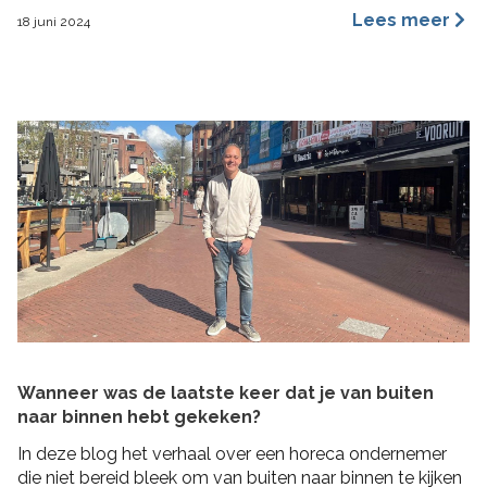
een merkidentiteit, maar ze benaderen dit vanuit
Lees meer
18 juni 2024
verschillende invalshoeken. In deze blog benoem ik de
belangrijkste redenen waarom ik ervan overtuigd ben
dat archetypes een dynamischer en inspirerender
hulpmiddel is dan […]
Wanneer was de laatste keer dat je van buiten
naar binnen hebt gekeken?
In deze blog het verhaal over een horeca ondernemer
die niet bereid bleek om van buiten naar binnen te kijken