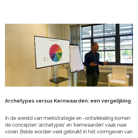
praktische tips om rekening mee te houden bij het
schrijven van je plan en de realisatie daarvan. Zo heb je
niet alleen een goed plan, maar kun je ook de belofte
intern maken dat je dit gaat waarmaken!
Archetypes versus Kernwaarden: een vergelijking
In de wereld van merkstrategie en -ontwikkeling komen
de concepten ‘archetypes’ en ‘kernwaarden’ vaak naar
voren. Beide worden veel gebruikt in het vormgeven van