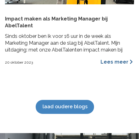
Impact maken als Marketing Manager bij
AbelTalent
Sinds oktober ben ik voor 16 uur in de week als
Marketing Manager aan de slag bij AbelTalent. Mijn
uitdaging: met onze AbelTalenten impact maken bij
opdrachtgevers in de fysieke leefomgeving. Ik ga me
Lees meer
20 oktober 2023
voornamelijk bezig houden met branding, content
marketing, recruitment marketing, account based
marketing en SEO van de website. De beste stuurlui
staan […]
laad oudere blogs
';