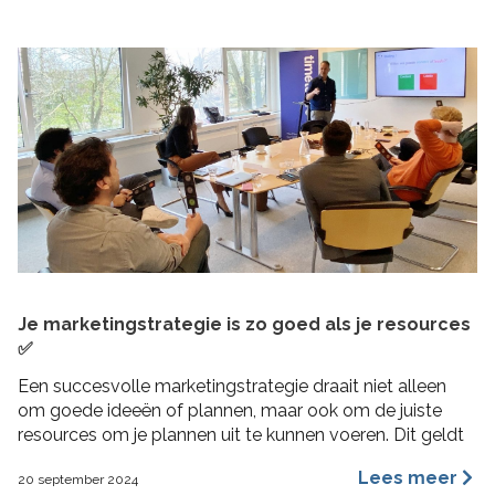
Je marketingstrategie is zo goed als je resources
✅
Een succesvolle marketingstrategie draait niet alleen
om goede ideeën of plannen, maar ook om de juiste
resources om je plannen uit te kunnen voeren. Dit geldt
vooral voor MKB bedrijven, waar middelen beperkt
Lees meer
20 september 2024
kunnen zijn en efficiëntie cruciaal is. In deze blogpost 4