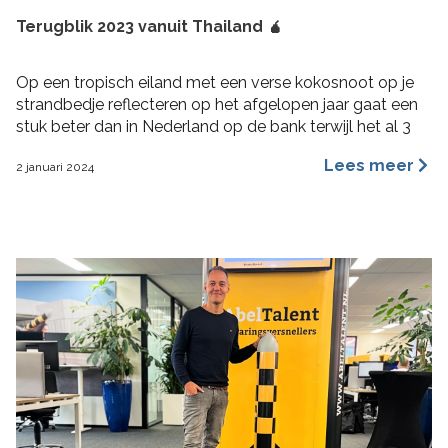
Terugblik 2023 vanuit Thailand 🧉
Op een tropisch eiland met een verse kokosnoot op je
strandbedje reflecteren op het afgelopen jaar gaat een
stuk beter dan in Nederland op de bank terwijl het al 3
maanden aan het regenen is. 2023 was voor mij een heel
Lees meer
2 januari 2024
fijn jaar aan rijke ervaringen, nieuwe inzichten, verbinding
en verdieping. Hoogtepunten 2023 Wat bijzondere […]