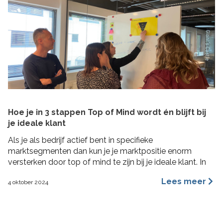
Hoe je in 3 stappen Top of Mind wordt én blijft bij
je ideale klant
Als je als bedrijf actief bent in specifieke
marktsegmenten dan kun je je marktpositie enorm
versterken door top of mind te zijn bij je ideale klant. In
deze blog lees je hoe je in 3 concrete stappen een Top
Lees meer
4 oktober 2024
of Mind positie kunt veroveren bij je ideale klant met de
Impactformule.