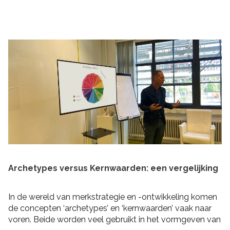
praktische tips om rekening mee te houden bij het
schrijven van je plan en de realisatie daarvan. Zo heb je
niet alleen een goed plan, maar kun je ook de belofte
intern maken dat je dit gaat waarmaken!
Archetypes versus Kernwaarden: een vergelijking
In de wereld van merkstrategie en -ontwikkeling komen
de concepten ‘archetypes’ en ‘kernwaarden’ vaak naar
voren. Beide worden veel gebruikt in het vormgeven van