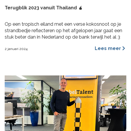
Terugblik 2023 vanuit Thailand 🧉
Op een tropisch eiland met een verse kokosnoot op je
strandbedje reflecteren op het afgelopen jaar gaat een
stuk beter dan in Nederland op de bank terwijl het al 3
maanden aan het regenen is. 2023 was voor mij een heel
Lees meer
2 januari 2024
fijn jaar aan rijke ervaringen, nieuwe inzichten, verbinding
en verdieping. Hoogtepunten 2023 Wat bijzondere […]