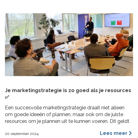
Je marketingstrategie is zo goed als je resources
✅
Een succesvolle marketingstrategie draait niet alleen
om goede ideeën of plannen, maar ook om de juiste
resources om je plannen uit te kunnen voeren. Dit geldt
vooral voor MKB bedrijven, waar middelen beperkt
Lees meer
20 september 2024
kunnen zijn en efficiëntie cruciaal is. In deze blogpost 4