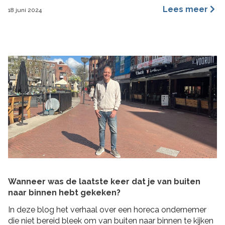
een merkidentiteit, maar ze benaderen dit vanuit
Lees meer
18 juni 2024
verschillende invalshoeken. In deze blog benoem ik de
belangrijkste redenen waarom ik ervan overtuigd ben
dat archetypes een dynamischer en inspirerender
hulpmiddel is dan […]
Wanneer was de laatste keer dat je van buiten
naar binnen hebt gekeken?
In deze blog het verhaal over een horeca ondernemer
die niet bereid bleek om van buiten naar binnen te kijken