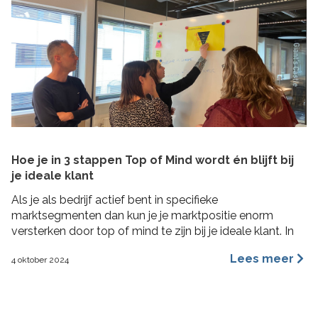
Hoe je in 3 stappen Top of Mind wordt én blijft bij
je ideale klant
Als je als bedrijf actief bent in specifieke
marktsegmenten dan kun je je marktpositie enorm
versterken door top of mind te zijn bij je ideale klant. In
deze blog lees je hoe je in 3 concrete stappen een Top
Lees meer
4 oktober 2024
of Mind positie kunt veroveren bij je ideale klant met de
Impactformule.