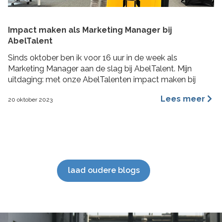
Impact maken als Marketing Manager bij
AbelTalent
Sinds oktober ben ik voor 16 uur in de week als
Marketing Manager aan de slag bij AbelTalent. Mijn
uitdaging: met onze AbelTalenten impact maken bij
opdrachtgevers in de fysieke leefomgeving. Ik ga me
Lees meer
20 oktober 2023
voornamelijk bezig houden met branding, content
marketing, recruitment marketing, account based
marketing en SEO van de website. De beste stuurlui
staan […]
laad oudere blogs
';