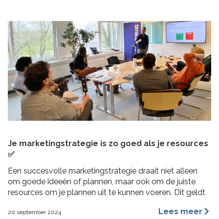
Je marketingstrategie is zo goed als je resources
✅
Een succesvolle marketingstrategie draait niet alleen
om goede ideeën of plannen, maar ook om de juiste
resources om je plannen uit te kunnen voeren. Dit geldt
vooral voor MKB bedrijven, waar middelen beperkt
Lees meer
20 september 2024
kunnen zijn en efficiëntie cruciaal is. In deze blogpost 4