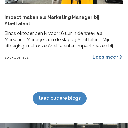
Impact maken als Marketing Manager bij
AbelTalent
Sinds oktober ben ik voor 16 uur in de week als
Marketing Manager aan de slag bij AbelTalent. Mijn
uitdaging: met onze AbelTalenten impact maken bij
opdrachtgevers in de fysieke leefomgeving. Ik ga me
Lees meer
20 oktober 2023
voornamelijk bezig houden met branding, content
marketing, recruitment marketing, account based
marketing en SEO van de website. De beste stuurlui
staan […]
laad oudere blogs
';