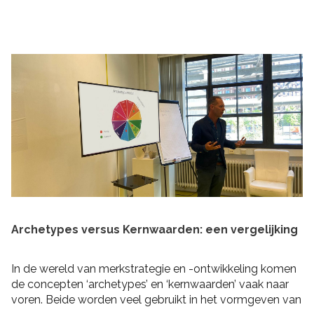
praktische tips om rekening mee te houden bij het
schrijven van je plan en de realisatie daarvan. Zo heb je
niet alleen een goed plan, maar kun je ook de belofte
intern maken dat je dit gaat waarmaken!
Archetypes versus Kernwaarden: een vergelijking
In de wereld van merkstrategie en -ontwikkeling komen
de concepten ‘archetypes’ en ‘kernwaarden’ vaak naar
voren. Beide worden veel gebruikt in het vormgeven van