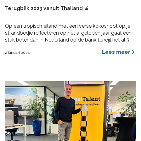
Terugblik 2023 vanuit Thailand 🧉
Op een tropisch eiland met een verse kokosnoot op je
strandbedje reflecteren op het afgelopen jaar gaat een
stuk beter dan in Nederland op de bank terwijl het al 3
maanden aan het regenen is. 2023 was voor mij een heel
Lees meer
2 januari 2024
fijn jaar aan rijke ervaringen, nieuwe inzichten, verbinding
en verdieping. Hoogtepunten 2023 Wat bijzondere […]