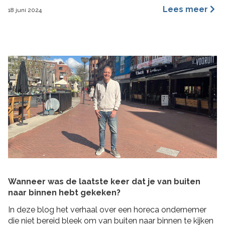
een merkidentiteit, maar ze benaderen dit vanuit
Lees meer
18 juni 2024
verschillende invalshoeken. In deze blog benoem ik de
belangrijkste redenen waarom ik ervan overtuigd ben
dat archetypes een dynamischer en inspirerender
hulpmiddel is dan […]
Wanneer was de laatste keer dat je van buiten
naar binnen hebt gekeken?
In deze blog het verhaal over een horeca ondernemer
die niet bereid bleek om van buiten naar binnen te kijken