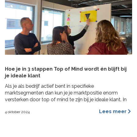
Hoe je in 3 stappen Top of Mind wordt én blijft bij
je ideale klant
Als je als bedrijf actief bent in specifieke
marktsegmenten dan kun je je marktpositie enorm
versterken door top of mind te zijn bij je ideale klant. In
deze blog lees je hoe je in 3 concrete stappen een Top
Lees meer
4 oktober 2024
of Mind positie kunt veroveren bij je ideale klant met de
Impactformule.