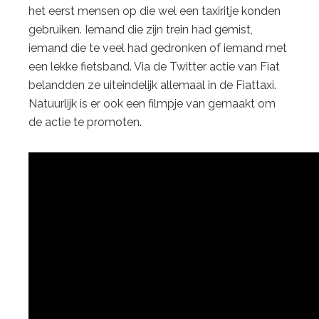
het eerst mensen op die wel een taxiritje konden
gebruiken. Iemand die zijn trein had gemist,
iemand die te veel had gedronken of iemand met
een lekke fietsband. Via de Twitter actie van Fiat
belandden ze uiteindelijk allemaal in de Fiattaxi.
Natuurlijk is er ook een filmpje van gemaakt om
de actie te promoten.