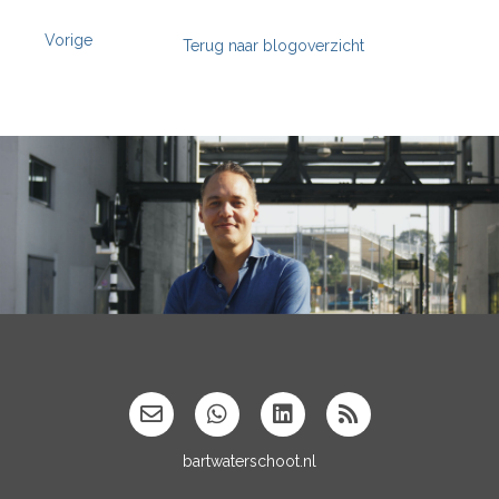
Vorige
Terug naar blogoverzicht
';
bartwaterschoot.nl