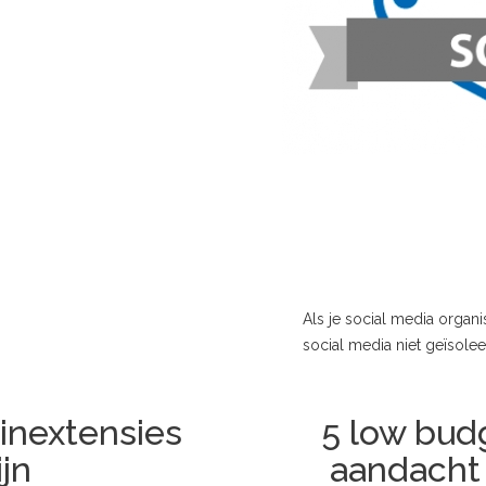
Als je social media organis
social media niet geïsolee
inextensies
5 low bud
ijn
aandacht 