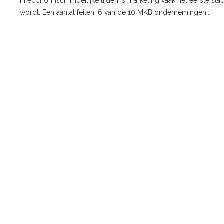
In economisch moeilijke tijden is marketing vaak het eerste sla
wordt. Een aantal feiten: 6 van de 10 MKB ondernemingen...